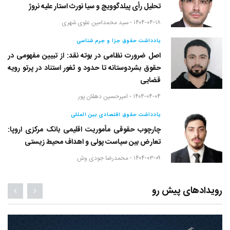
تحلیل رأی پیلدگوویچ و سیا نورث استار علیه نروژ
۱۴۰۴-۰۴-۱۸ -
سید محمدامین علوی شهری
یادداشت حقوق جزا و جرم شناسی
اصل ضرورت نظامی در بوته نقد: از تبیین مفهومی در
حقوق بشردوستانه تا حدود و ثغور استناد در پرتو رویه
قضایی
۱۴۰۴-۰۴-۰۴ -
امیرحسین دهقان پور
یادداشت حقوق اقتصادی بین المللی
چارچوب حقوقی مأموریت اقلیمی بانک مرکزی اروپا:
تعارض بین سیاست پولی و اهداف محیط زیستی
۱۴۰۴-۰۳-۰۹ -
محمدرضا جودی وش
رویدادهای پیش رو