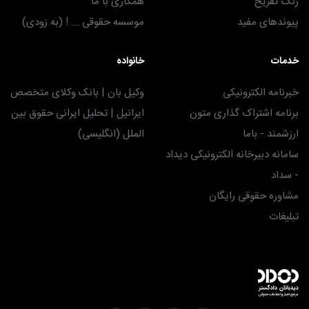
زنگ تفریح
همکاری با ما
پیوندهای مفید
موسسه حقوقی ... ! (به زودی)
خدمات
خانواده
خبرنامه الکترونیکی
وکیل بان | بانک وکلای متخصص
برنامه اشتراک گذاری متون
ایرانیل | تحلیل ایرانی حقوق بین
ارزشمند - باما
الملل (انگلیسی)
سامانه دبیرخانه الکترونیکی دیداد
- سداد
مشاوره حقوقی رایگان
تبلیغات