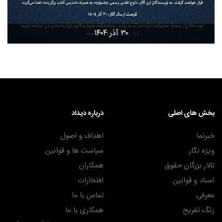
۳۰ آذر ۱۴۰۴
بخش های اصلی
درباره دیداد
خبرنما
اهداف و اصول
ویژه نگار
سیاست ها و قوانین
تالار بزرگان حقوق
همکاران
اسناد و قوانین
افتخارات
معرفی
تماس با ما
زنگ تفریح
همکاری با ما