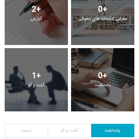
2
+
0
+
معرفی کتابخانه های حقوقی
گزارش
1
+
0
+
یادداشت
گفت و گو
یادداشت
گفت و گو
ترجمه