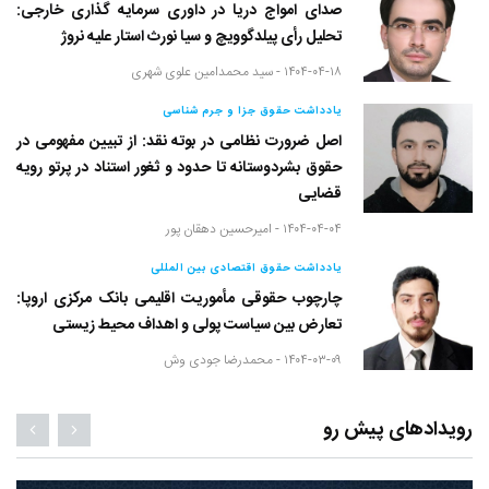
صدای امواج دریا در داوری سرمایه گذاری خارجی:
تحلیل رأی پیلدگوویچ و سیا نورث استار علیه نروژ
۱۴۰۴-۰۴-۱۸ -
سید محمدامین علوی شهری
یادداشت حقوق جزا و جرم شناسی
اصل ضرورت نظامی در بوته نقد: از تبیین مفهومی در
حقوق بشردوستانه تا حدود و ثغور استناد در پرتو رویه
قضایی
۱۴۰۴-۰۴-۰۴ -
امیرحسین دهقان پور
یادداشت حقوق اقتصادی بین المللی
چارچوب حقوقی مأموریت اقلیمی بانک مرکزی اروپا:
تعارض بین سیاست پولی و اهداف محیط زیستی
۱۴۰۴-۰۳-۰۹ -
محمدرضا جودی وش
رویدادهای پیش رو