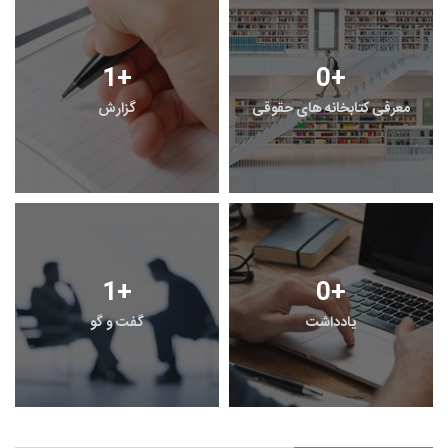
1
+
0
+
معرفی کتابخانه های حقوقی
گزارش
1
+
0
+
یادداشت
گفت و گو