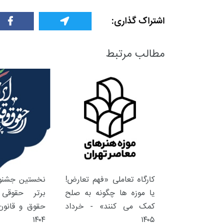
اشتراک گذاری:
مطالب مرتبط
+
0
+
3
+
گزارش
پرونده
معرفی منا
کارگاه تعاملی «فهم تعارض!
نخستین جشنوا
یا موزه ها چگونه به صلح
برتر حقوقی 
+
3
+
2
+
کمک می کنند» - خرداد
حقوق و قانون 
۱۴۰۴
۱۴۰۵
گفت و گو
معرفی کتاب های حقوقی
حقوق