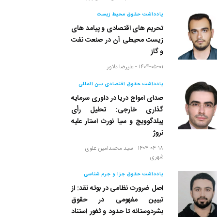
یادداشت حقوق محیط زیست
تحریم های اقتصادی و پیامد های
زیست محیطی آن در صنعت نفت
و گاز
۱۴۰۴-۰۵-۰۱ -
علیرضا دلاور
یادداشت حقوق اقتصادی بین المللی
صدای امواج دریا در داوری سرمایه
گذاری خارجی: تحلیل رأی
پیلدگوویچ و سیا نورث استار علیه
نروژ
۱۴۰۴-۰۴-۱۸ -
سید محمدامین علوی
شهری
یادداشت حقوق جزا و جرم شناسی
اصل ضرورت نظامی در بوته نقد: از
تبیین مفهومی در حقوق
بشردوستانه تا حدود و ثغور استناد