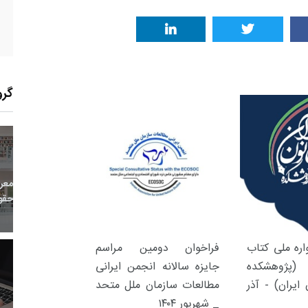
گرو
24
+
1
+
0
معر
بع اینترنتی
راهنما
خبر
حقو
ره ملی کتاب
فراخوان دومین مراسم
(پژوهشکده
جایزه سالانه انجمن ایرانی
14
+
111
+
2
ایران) - آذر
مطالعات سازمان ملل متحد
_ شهریور ۱۴۰۴
 و هنر
رویداد
فراخوان مقاله