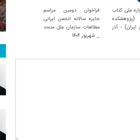
1
+
1
+
1
ره ملی کتاب
فراخوان دومین مراسم
 و گو
معرفی کتاب های حقوقی
حقوق و هنر
(پژوهشکده
جایزه سالانه انجمن ایرانی
ایران) - آذر
مطالعات سازمان ملل متحد
_ شهریور ۱۴۰۴