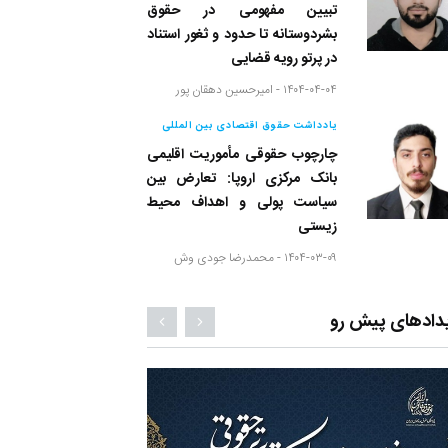
تبیین مفهومی در حقوق
بشردوستانه تا حدود و ثغور استناد
در پرتو رویه قضایی
۱۴۰۴-۰۴-۰۴ -
امیرحسین دهقان پور
یادداشت حقوق اقتصادی بین المللی
چارچوب حقوقی مأموریت اقلیمی
بانک مرکزی اروپا: تعارض بین
سیاست پولی و اهداف محیط
زیستی
۱۴۰۴-۰۳-۰۹ -
محمدرضا جودی وش
دادهای پیش رو