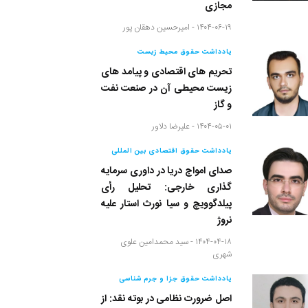
مجازی
۱۴۰۴-۰۶-۱۹ -
امیرحسین دهقان پور
یادداشت حقوق محیط زیست
تحریم های اقتصادی و پیامد های
زیست محیطی آن در صنعت نفت
و گاز
۱۴۰۴-۰۵-۰۱ -
علیرضا دلاور
یادداشت حقوق اقتصادی بین المللی
صدای امواج دریا در داوری سرمایه
گذاری خارجی: تحلیل رأی
پیلدگوویچ و سیا نورث استار علیه
نروژ
۱۴۰۴-۰۴-۱۸ -
سید محمدامین علوی
شهری
یادداشت حقوق جزا و جرم شناسی
اصل ضرورت نظامی در بوته نقد: از