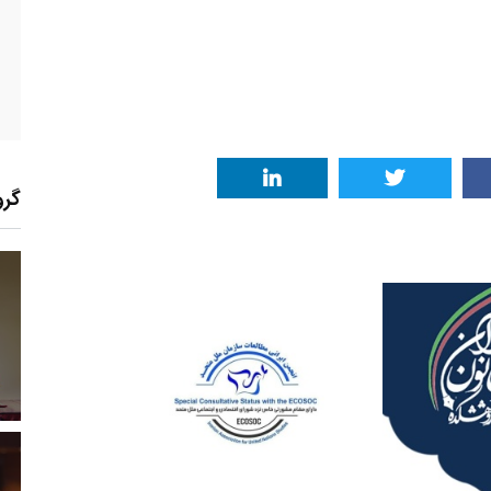
گرو
0
+
0
+
1
زارش
پرونده
معرفی منابع اینترنتی