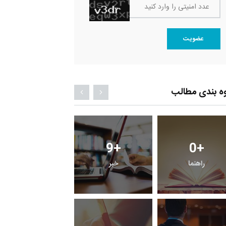
عدد امنیتی را وارد کنید
عضویت
ه بندی مطالب
0
+
9
+
0
+
معرفی کتابخانه های
راهنما
خبر
حقوقی