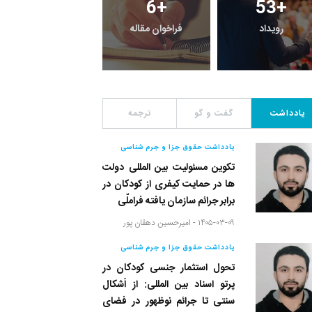
0
+
6
+
53
+
رویداد
فراخوان مقاله
یادداشت
یادداشت
گفت و گو
ترجمه
یادداشت حقوق جزا و جرم شناسی
تکوین مسئولیت بین المللی دولت
ها در حمایت کیفری از کودکان در
برابر جرائم سازمان یافته فراملّی
۱۴۰۵-۰۳-۰۹ -
امیرحسین دهقان پور
یادداشت حقوق جزا و جرم شناسی
تحول استثمار جنسی کودکان در
پرتو اسناد بین المللی: از اَشکال
سنتی تا جرائم نوظهور در فضای