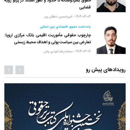
حقوق بشردوستانه تا حدود و ثغور استناد در پرتو رویه
قضایی
۱۴۰۴-۰۴-۰۴ -
امیرحسین دهقان پور
یادداشت حقوق اقتصادی بین المللی
چارچوب حقوقی مأموریت اقلیمی بانک مرکزی اروپا:
تعارض بین سیاست پولی و اهداف محیط زیستی
۱۴۰۴-۰۳-۰۹ -
محمدرضا جودی وش
رویدادهای پیش رو