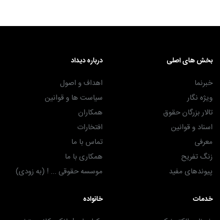
بخش های اصلی
درباره دیداد
خبرنما
اهداف و اصول
ویژه نگار
سیاست ها و قوانین
تالار بزرگان حقوق
همکاران
اسناد و قوانین
افتخارات
معرفی
تماس با ما
زنگ تفریح
همکاری با ما
پیوندهای مفید
موسسه حقوقی ... ! (به زودی)
خدمات
خانواده