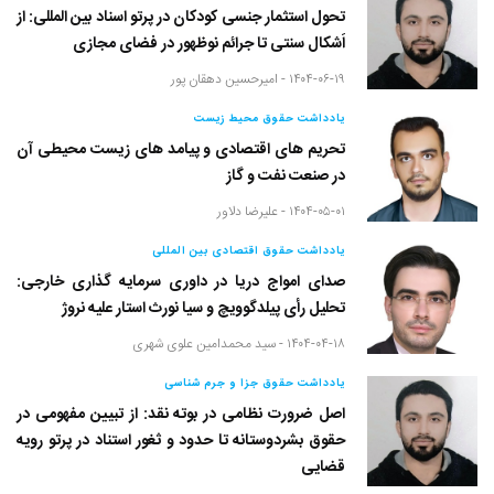
تحول استثمار جنسی کودکان در پرتو اسناد بین المللی: از
اَشکال سنتی تا جرائم نوظهور در فضای مجازی
۱۴۰۴-۰۶-۱۹ -
امیرحسین دهقان پور
یادداشت حقوق محیط زیست
تحریم های اقتصادی و پیامد های زیست محیطی آن
در صنعت نفت و گاز
۱۴۰۴-۰۵-۰۱ -
علیرضا دلاور
یادداشت حقوق اقتصادی بین المللی
صدای امواج دریا در داوری سرمایه گذاری خارجی:
تحلیل رأی پیلدگوویچ و سیا نورث استار علیه نروژ
۱۴۰۴-۰۴-۱۸ -
سید محمدامین علوی شهری
یادداشت حقوق جزا و جرم شناسی
اصل ضرورت نظامی در بوته نقد: از تبیین مفهومی در
حقوق بشردوستانه تا حدود و ثغور استناد در پرتو رویه
قضایی