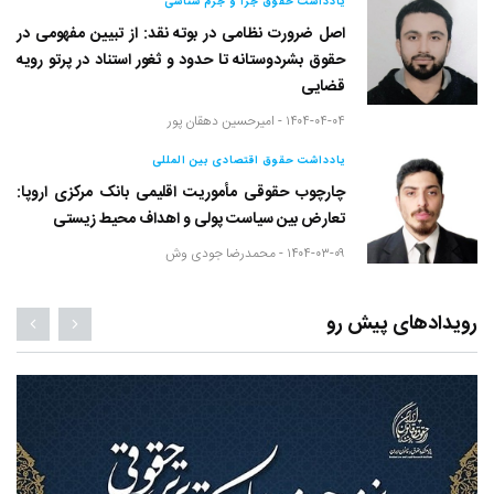
یادداشت حقوق جزا و جرم شناسی
اصل ضرورت نظامی در بوته نقد: از تبیین مفهومی در
حقوق بشردوستانه تا حدود و ثغور استناد در پرتو رویه
قضایی
۱۴۰۴-۰۴-۰۴ -
امیرحسین دهقان پور
یادداشت حقوق اقتصادی بین المللی
چارچوب حقوقی مأموریت اقلیمی بانک مرکزی اروپا:
تعارض بین سیاست پولی و اهداف محیط زیستی
۱۴۰۴-۰۳-۰۹ -
محمدرضا جودی وش
رویدادهای پیش رو