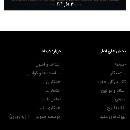
۳۰ آذر ۱۴۰۴
بخش های اصلی
درباره دیداد
خبرنما
اهداف و اصول
ویژه نگار
سیاست ها و قوانین
تالار بزرگان حقوق
همکاران
اسناد و قوانین
افتخارات
معرفی
تماس با ما
زنگ تفریح
همکاری با ما
پیوندهای مفید
موسسه حقوقی ... ! (به زودی)