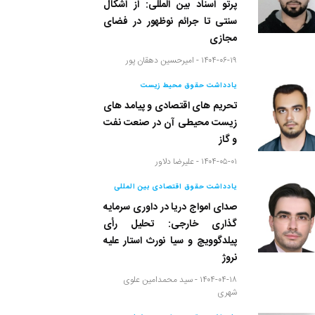
پرتو اسناد بین المللی: از اَشکال
سنتی تا جرائم نوظهور در فضای
مجازی
۱۴۰۴-۰۶-۱۹ -
امیرحسین دهقان پور
یادداشت حقوق محیط زیست
تحریم های اقتصادی و پیامد های
زیست محیطی آن در صنعت نفت
و گاز
۱۴۰۴-۰۵-۰۱ -
علیرضا دلاور
یادداشت حقوق اقتصادی بین المللی
صدای امواج دریا در داوری سرمایه
گذاری خارجی: تحلیل رأی
پیلدگوویچ و سیا نورث استار علیه
نروژ
۱۴۰۴-۰۴-۱۸ -
سید محمدامین علوی
شهری