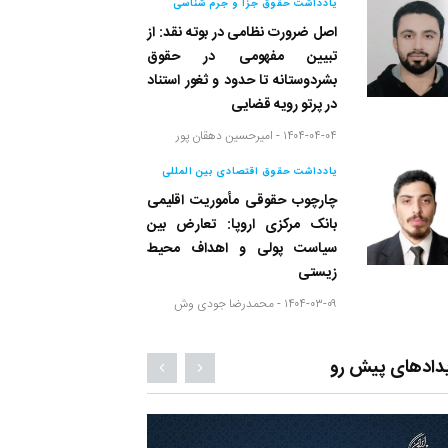
یادداشت حقوق جزا و جرم شناسی
اصل ضرورت نظامی در بوته نقد: از
تبیین مفهومی در حقوق
بشردوستانه تا حدود و ثغور استناد
در پرتو رویه قضایی
۱۴۰۴-۰۴-۰۴ -
امیرحسین دهقان پور
یادداشت حقوق اقتصادی بین المللی
چارچوب حقوقی مأموریت اقلیمی
بانک مرکزی اروپا: تعارض بین
سیاست پولی و اهداف محیط
زیستی
۱۴۰۴-۰۳-۰۹ -
محمدرضا جودی وش
دادهای پیش رو