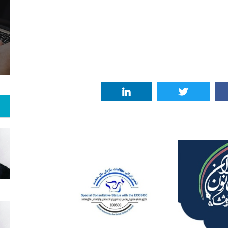
6
+
52
+
1
 و هنر
رویداد
فراخوان مقاله