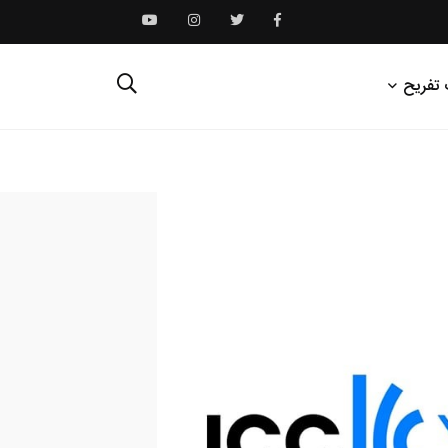
 تفریح