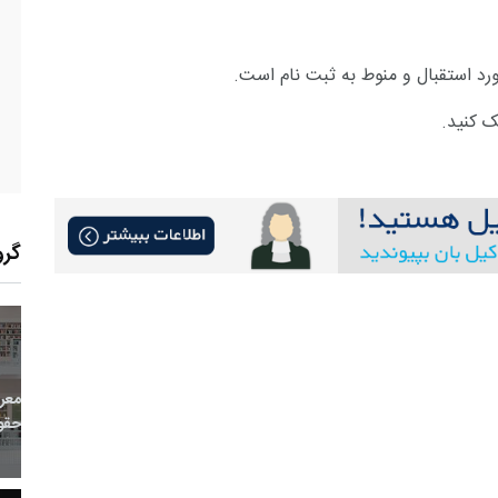
رد استقبال و منوط به ثبت نام است.
 کنید.
گرو
8
+
0
+
0
معر
بع اینترنتی
راهنما
خبر
حقو