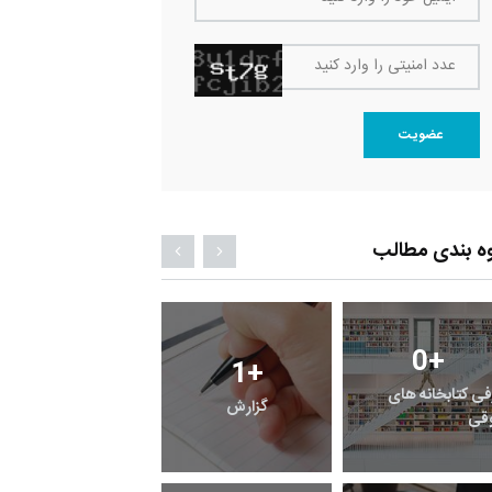
عدد امنیتی را وارد کنید
عضویت
ه بندی مطالب
0
+
0
+
1
+
فی کتابخانه های
گزارش
پرونده
قی