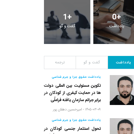
1
+
1
+
0
+
یادداشت
گفت و گو
معرفی کتاب های حقوق
یادداشت
گفت و گو
ترجمه
یادداشت حقوق جزا و جرم شناسی
تکوین مسئولیت بین المللی دولت
ها در حمایت کیفری از کودکان در
برابر جرائم سازمان یافته فراملّی
۱۴۰۵-۰۳-۰۹ -
امیرحسین دهقان پور
یادداشت حقوق جزا و جرم شناسی
تحول استثمار جنسی کودکان در