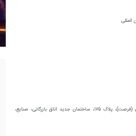
 المللی
تهران، خیابان طالقانی، نبش خیابان شهید موسوی (فرصت)، پلاک ۱۷۵، ساختمان جدید اتاق بازرگانی، صنایع،