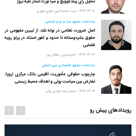
تحلیل رأی پیلدگوویچ و سیا نورث استار علیه نروژ
۱۴۰۴-۰۴-۱۸ -
سید محمدامین علوی شهری
یادداشت حقوق جزا و جرم شناسی
اصل ضرورت نظامی در بوته نقد: از تبیین مفهومی در
حقوق بشردوستانه تا حدود و ثغور استناد در پرتو رویه
قضایی
۱۴۰۴-۰۴-۰۴ -
امیرحسین دهقان پور
یادداشت حقوق اقتصادی بین المللی
چارچوب حقوقی مأموریت اقلیمی بانک مرکزی اروپا:
تعارض بین سیاست پولی و اهداف محیط زیستی
۱۴۰۴-۰۳-۰۹ -
محمدرضا جودی وش
رویدادهای پیش رو