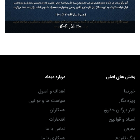
۳۰ آذر ۱۴۰۴
بخش های اصلی
درباره دیداد
خبرنما
اهداف و اصول
ویژه نگار
سیاست ها و قوانین
تالار بزرگان حقوق
همکاران
اسناد و قوانین
افتخارات
معرفی
تماس با ما
زنگ تفریح
همکاری با ما