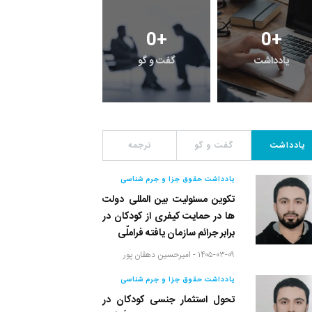
0
+
0
+
0
+
یادداشت
گفت و گو
معرفی کتاب های حقوق
یادداشت
گفت و گو
ترجمه
یادداشت حقوق جزا و جرم شناسی
تکوین مسئولیت بین المللی دولت
ها در حمایت کیفری از کودکان در
برابر جرائم سازمان یافته فراملّی
۱۴۰۵-۰۳-۰۹ -
امیرحسین دهقان پور
یادداشت حقوق جزا و جرم شناسی
تحول استثمار جنسی کودکان در