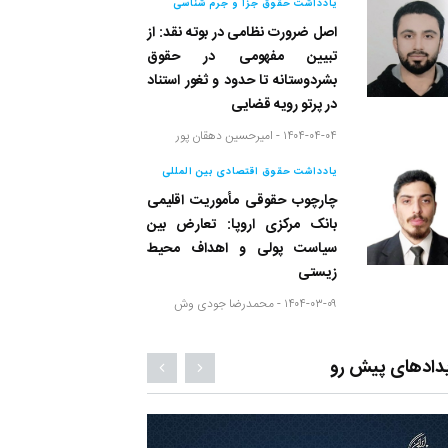
یادداشت حقوق جزا و جرم شناسی
اصل ضرورت نظامی در بوته نقد: از
تبیین مفهومی در حقوق
بشردوستانه تا حدود و ثغور استناد
در پرتو رویه قضایی
۱۴۰۴-۰۴-۰۴ -
امیرحسین دهقان پور
یادداشت حقوق اقتصادی بین المللی
چارچوب حقوقی مأموریت اقلیمی
بانک مرکزی اروپا: تعارض بین
سیاست پولی و اهداف محیط
زیستی
۱۴۰۴-۰۳-۰۹ -
محمدرضا جودی وش
دادهای پیش رو