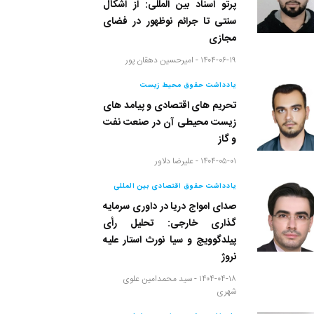
پرتو اسناد بین المللی: از اَشکال
سنتی تا جرائم نوظهور در فضای
مجازی
۱۴۰۴-۰۶-۱۹ -
امیرحسین دهقان پور
یادداشت حقوق محیط زیست
تحریم های اقتصادی و پیامد های
زیست محیطی آن در صنعت نفت
و گاز
۱۴۰۴-۰۵-۰۱ -
علیرضا دلاور
یادداشت حقوق اقتصادی بین المللی
صدای امواج دریا در داوری سرمایه
گذاری خارجی: تحلیل رأی
پیلدگوویچ و سیا نورث استار علیه
نروژ
۱۴۰۴-۰۴-۱۸ -
سید محمدامین علوی
شهری