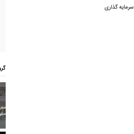
رمایه گذاری
گرو
6
+
0
+
0
معر
بع اینترنتی
راهنما
خبر
حقو