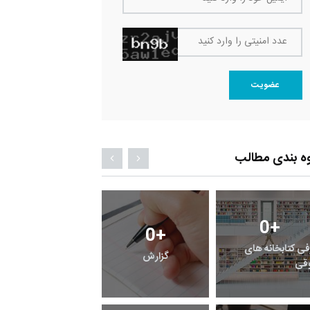
عدد امنیتی را وارد کنید
عضویت
ه بندی مطالب
0
+
0
+
0
+
فی کتابخانه های
گزارش
پرونده
قی