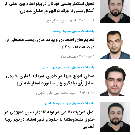
تحول استثمار جنسی کودکان در پرتو اسناد بین المللی: از
اَشکال سنتی تا جرائم نوظهور در فضای مجازی
۱۴۰۴-۰۶-۱۹ -
امیرحسین دهقان پور
یادداشت حقوق محیط زیست
تحریم های اقتصادی و پیامد های زیست محیطی آن
در صنعت نفت و گاز
۱۴۰۴-۰۵-۰۱ -
علیرضا دلاور
یادداشت حقوق اقتصادی بین المللی
صدای امواج دریا در داوری سرمایه گذاری خارجی:
تحلیل رأی پیلدگوویچ و سیا نورث استار علیه نروژ
۱۴۰۴-۰۴-۱۸ -
سید محمدامین علوی شهری
یادداشت حقوق جزا و جرم شناسی
اصل ضرورت نظامی در بوته نقد: از تبیین مفهومی در
حقوق بشردوستانه تا حدود و ثغور استناد در پرتو رویه
قضایی