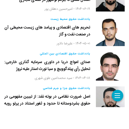
اَشکال سنتی تا جرائم نوظهور در فضای مجازی
۱۴۰۴-۰۶-۱۹ -
امیرحسین دهقان پور
یادداشت حقوق محیط زیست
تحریم های اقتصادی و پیامد های زیست محیطی آن
در صنعت نفت و گاز
۱۴۰۴-۰۵-۰۱ -
علیرضا دلاور
یادداشت حقوق اقتصادی بین المللی
صدای امواج دریا در داوری سرمایه گذاری خارجی:
تحلیل رأی پیلدگوویچ و سیا نورث استار علیه نروژ
۱۴۰۴-۰۴-۱۸ -
سید محمدامین علوی شهری
یادداشت حقوق جزا و جرم شناسی
اصل ضرورت نظامی در بوته نقد: از تبیین مفهومی در
حقوق بشردوستانه تا حدود و ثغور استناد در پرتو رویه
قضایی
۱۴۰۴-۰۴-۰۴ -
امیرحسین دهقان پور