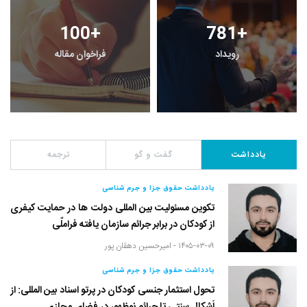
100
+
781
+
رویداد
فراخوان مقاله
یادداشت
گفت و گو
ترجمه
یادداشت حقوق جزا و جرم شناسی
تکوین مسئولیت بین المللی دولت ها در حمایت کیفری
از کودکان در برابر جرائم سازمان یافته فراملّی
۱۴۰۵-۰۳-۰۹ -
امیرحسین دهقان پور
یادداشت حقوق جزا و جرم شناسی
تحول استثمار جنسی کودکان در پرتو اسناد بین المللی: از