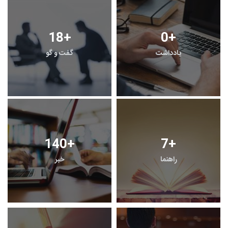
18
+
0
+
یادداشت
گفت و گو
140
+
7
+
راهنما
خبر