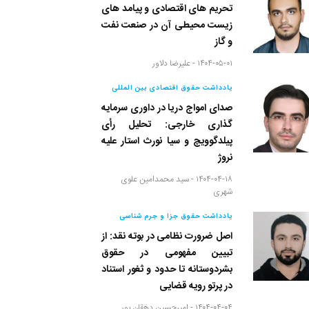
تحریم های اقتصادی و پیامد های
زیست محیطی آن در صنعت نفت
و گاز
۱۴۰۴-۰۵-۰۱ -
علیرضا دلاور
یادداشت حقوق اقتصادی بین المللی
صدای امواج دریا در داوری سرمایه
گذاری خارجی: تحلیل رأی
پیلدگوویچ و سیا نورث استار علیه
نروژ
۱۴۰۴-۰۴-۱۸ -
سید محمدامین علوی
شهری
یادداشت حقوق جزا و جرم شناسی
اصل ضرورت نظامی در بوته نقد: از
تبیین مفهومی در حقوق
بشردوستانه تا حدود و ثغور استناد
در پرتو رویه قضایی
۱۴۰۴-۰۴-۰۴ -
امیرحسین دهقان پور