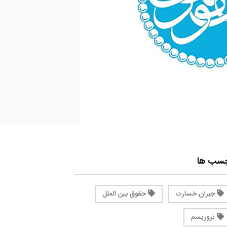
چسب ها
جبران خسارت
حقوق بین الملل
تروریسم