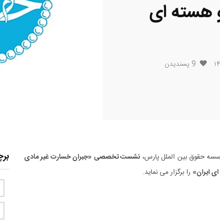
و هسته ای
9
پسندیدن
بر
سسه حقوق بین الملل پارس،
نشست تخصصی «جبران خسارت غیر مادی
ای ایران»
را برگزار می نماید.