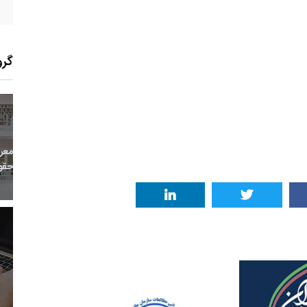
گرو
10
+
0
+
0
معر
بع اینترنتی
راهنما
خبر
حقو
6
+
46
+
1
 و هنر
رویداد
فراخوان مقاله