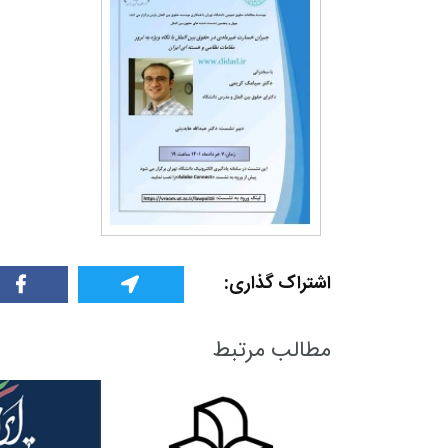
+
0
+
1
+
گزارش
پرونده
معرفی منا
اشتراک گذاری:
مطالب مرتبط
+
1
+
1
+
گفت و گو
معرفی کتاب های حقوقی
حقوق