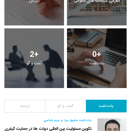
معرفی کتابخانه های حقوقی
گزارش
2
+
0
+
یادداشت
گفت و گو
یادداشت
گفت و گو
ترجمه
یادداشت حقوق جزا و جرم شناسی
تکوین مسئولیت بین المللی دولت ها در حمایت کیفری