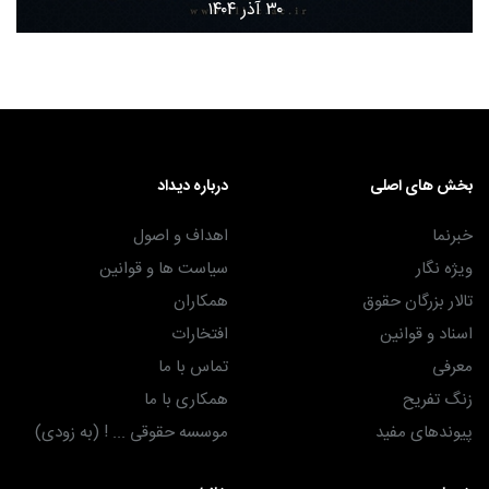
۳۰ آذر ۱۴۰۴
بخش های اصلی
درباره دیداد
خبرنما
اهداف و اصول
ویژه نگار
سیاست ها و قوانین
تالار بزرگان حقوق
همکاران
اسناد و قوانین
افتخارات
معرفی
تماس با ما
زنگ تفریح
همکاری با ما
پیوندهای مفید
موسسه حقوقی ... ! (به زودی)