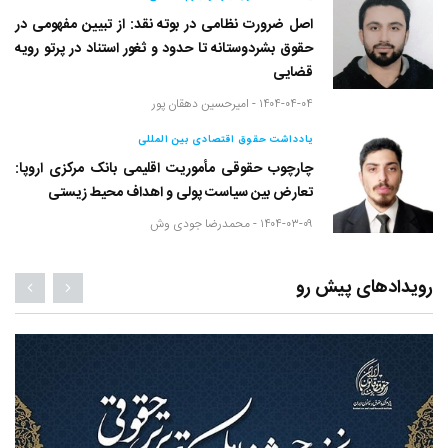
اصل ضرورت نظامی در بوته نقد: از تبیین مفهومی در
حقوق بشردوستانه تا حدود و ثغور استناد در پرتو رویه
قضایی
۱۴۰۴-۰۴-۰۴ -
امیرحسین دهقان پور
یادداشت حقوق اقتصادی بین المللی
چارچوب حقوقی مأموریت اقلیمی بانک مرکزی اروپا:
تعارض بین سیاست پولی و اهداف محیط زیستی
۱۴۰۴-۰۳-۰۹ -
محمدرضا جودی وش
رویدادهای پیش رو