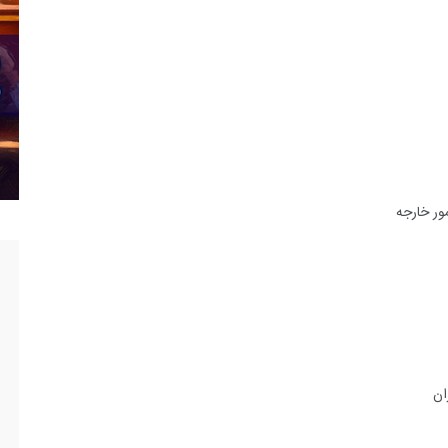
ور خارجه
ان