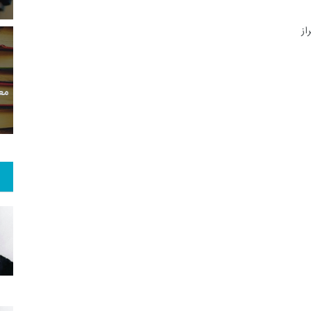
از
2
+
0
+
13
ان مقاله
یادداشت
گفت و گو
مع