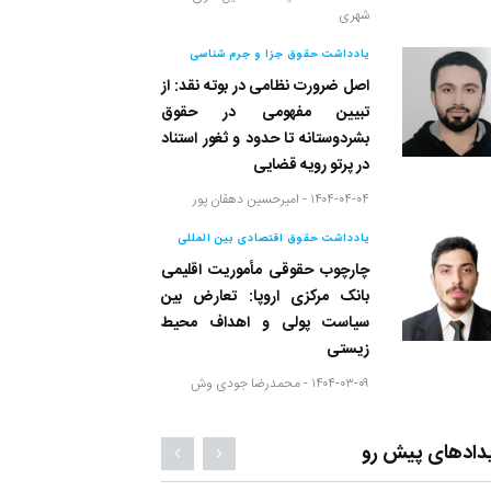
شهری
یادداشت حقوق جزا و جرم شناسی
اصل ضرورت نظامی در بوته نقد: از
تبیین مفهومی در حقوق
بشردوستانه تا حدود و ثغور استناد
در پرتو رویه قضایی
۱۴۰۴-۰۴-۰۴ -
امیرحسین دهقان پور
یادداشت حقوق اقتصادی بین المللی
چارچوب حقوقی مأموریت اقلیمی
بانک مرکزی اروپا: تعارض بین
سیاست پولی و اهداف محیط
زیستی
۱۴۰۴-۰۳-۰۹ -
محمدرضا جودی وش
دادهای پیش رو