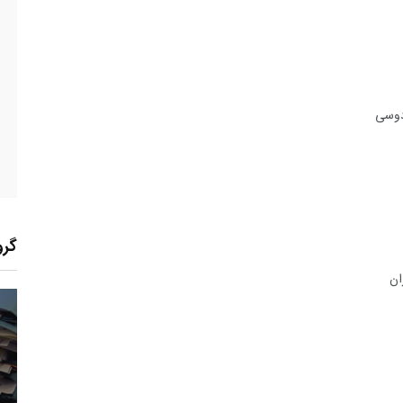
دوسی
گرو
ان
1
+
2
+
19
معرفی کتابخانه های
خبر
گزارش
حقوقی