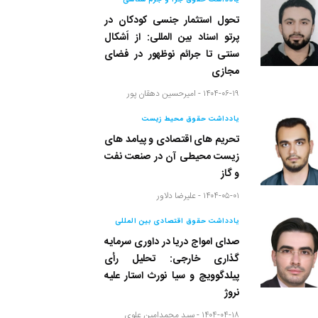
یادداشت حقوق جزا و جرم شناسی
تحول استثمار جنسی کودکان در
پرتو اسناد بین المللی: از اَشکال
سنتی تا جرائم نوظهور در فضای
مجازی
۱۴۰۴-۰۶-۱۹ -
امیرحسین دهقان پور
یادداشت حقوق محیط زیست
تحریم های اقتصادی و پیامد های
زیست محیطی آن در صنعت نفت
و گاز
۱۴۰۴-۰۵-۰۱ -
علیرضا دلاور
یادداشت حقوق اقتصادی بین المللی
صدای امواج دریا در داوری سرمایه
گذاری خارجی: تحلیل رأی
پیلدگوویچ و سیا نورث استار علیه
نروژ
۱۴۰۴-۰۴-۱۸ -
سید محمدامین علوی