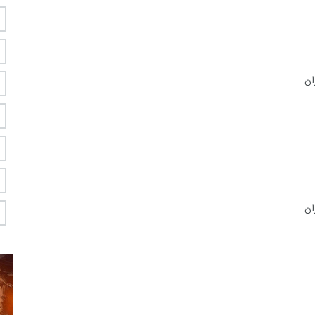
ان
ان