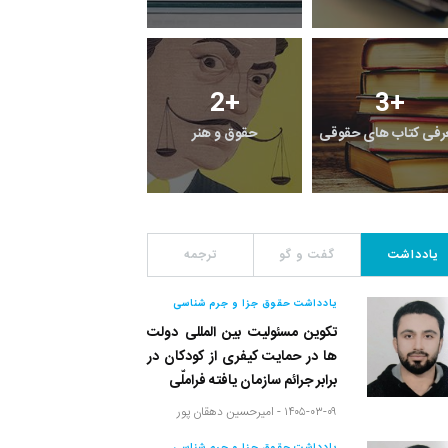
108
+
2
+
3
+
رفی کتاب های حقوقی
حقوق و هنر
رویداد
یادداشت
گفت و گو
ترجمه
یادداشت حقوق جزا و جرم شناسی
تکوین مسئولیت بین المللی دولت
ها در حمایت کیفری از کودکان در
برابر جرائم سازمان یافته فراملّی
۱۴۰۵-۰۳-۰۹ -
امیرحسین دهقان پور