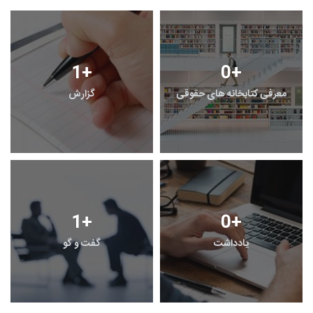
1
+
0
+
معرفی کتابخانه های حقوقی
گزارش
1
+
0
+
یادداشت
گفت و گو