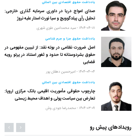
یادداشت حقوق اقتصادی بین المللی
صدای امواج دریا در داوری سرمایه گذاری خارجی:
تحلیل رأی پیلدگوویچ و سیا نورث استار علیه نروژ
۱۴۰۴-۰۴-۱۸ -
سید محمدامین علوی شهری
یادداشت حقوق جزا و جرم شناسی
اصل ضرورت نظامی در بوته نقد: از تبیین مفهومی در
حقوق بشردوستانه تا حدود و ثغور استناد در پرتو رویه
قضایی
۱۴۰۴-۰۴-۰۴ -
امیرحسین دهقان پور
یادداشت حقوق اقتصادی بین المللی
چارچوب حقوقی مأموریت اقلیمی بانک مرکزی اروپا:
تعارض بین سیاست پولی و اهداف محیط زیستی
۱۴۰۴-۰۳-۰۹ -
محمدرضا جودی وش
رویدادهای پیش رو