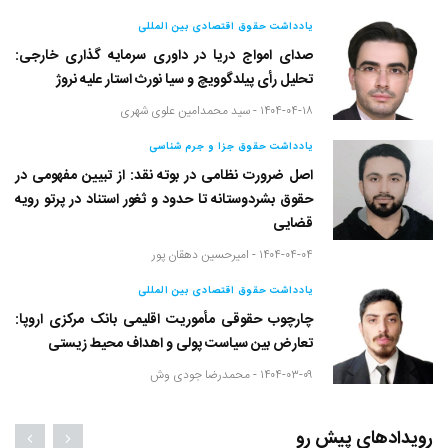
یادداشت حقوق اقتصادی بین المللی
صدای امواج دریا در داوری سرمایه گذاری خارجی:
تحلیل رأی پیلدگوویچ و سیا نورث استار علیه نروژ
۱۴۰۴-۰۴-۱۸ -
سید محمدامین علوی شهری
یادداشت حقوق جزا و جرم شناسی
اصل ضرورت نظامی در بوته نقد: از تبیین مفهومی در
حقوق بشردوستانه تا حدود و ثغور استناد در پرتو رویه
قضایی
۱۴۰۴-۰۴-۰۴ -
امیرحسین دهقان پور
یادداشت حقوق اقتصادی بین المللی
چارچوب حقوقی مأموریت اقلیمی بانک مرکزی اروپا:
تعارض بین سیاست پولی و اهداف محیط زیستی
۱۴۰۴-۰۳-۰۹ -
محمدرضا جودی وش
رویدادهای پیش رو