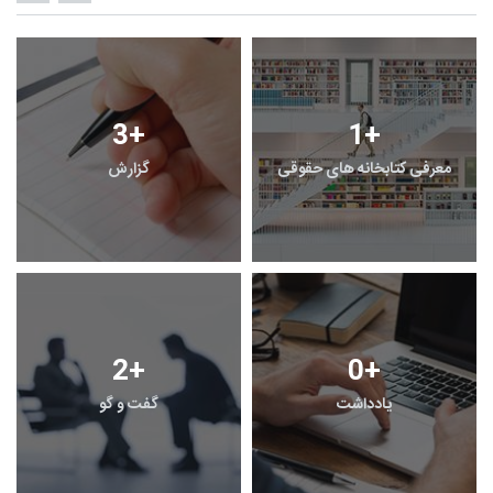
3
+
1
+
معرفی کتابخانه های حقوقی
گزارش
2
+
0
+
یادداشت
گفت و گو