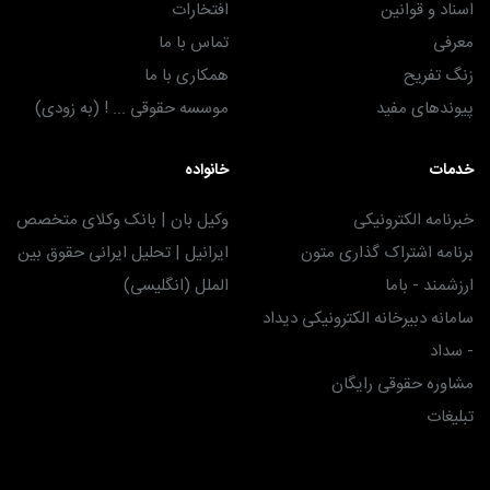
اسناد و قوانین
افتخارات
معرفی
تماس با ما
زنگ تفریح
همکاری با ما
پیوندهای مفید
موسسه حقوقی ... ! (به زودی)
خدمات
خانواده
خبرنامه الکترونیکی
وکیل بان | بانک وکلای متخصص
برنامه اشتراک گذاری متون
ایرانیل | تحلیل ایرانی حقوق بین
ارزشمند - باما
الملل (انگلیسی)
سامانه دبیرخانه الکترونیکی دیداد
- سداد
مشاوره حقوقی رایگان
تبلیغات