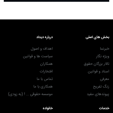
بخش های اصلی
درباره دیداد
خبرنما
اهداف و اصول
ویژه نگار
سیاست ها و قوانین
تالار بزرگان حقوق
همکاران
اسناد و قوانین
افتخارات
معرفی
تماس با ما
زنگ تفریح
همکاری با ما
پیوندهای مفید
موسسه حقوقی ... ! (به زودی)
خدمات
خانواده