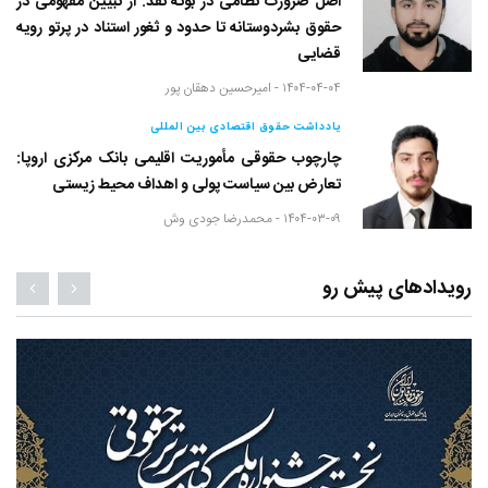
اصل ضرورت نظامی در بوته نقد: از تبیین مفهومی در
حقوق بشردوستانه تا حدود و ثغور استناد در پرتو رویه
قضایی
۱۴۰۴-۰۴-۰۴ -
امیرحسین دهقان پور
یادداشت حقوق اقتصادی بین المللی
چارچوب حقوقی مأموریت اقلیمی بانک مرکزی اروپا:
تعارض بین سیاست پولی و اهداف محیط زیستی
۱۴۰۴-۰۳-۰۹ -
محمدرضا جودی وش
رویدادهای پیش رو