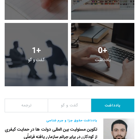
1
+
0
+
یادداشت
گفت و گو
یادداشت
گفت و گو
ترجمه
یادداشت حقوق جزا و جرم شناسی
تکوین مسئولیت بین المللی دولت ها در حمایت کیفری
از کودکان در برابر جرائم سازمان یافته فراملّی