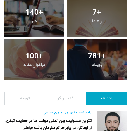
140
+
7
+
راهنما
خبر
100
+
781
+
رویداد
فراخوان مقاله
یادداشت
گفت و گو
ترجمه
یادداشت حقوق جزا و جرم شناسی
تکوین مسئولیت بین المللی دولت ها در حمایت کیفری
از کودکان در برابر جرائم سازمان یافته فراملّی