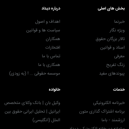
بخش های اصلی
درباره دیداد
خبرنما
اهداف و اصول
ویژه نگار
سیاست ها و قوانین
تالار بزرگان حقوق
همکاران
اسناد و قوانین
افتخارات
معرفی
تماس با ما
زنگ تفریح
همکاری با ما
پیوندهای مفید
موسسه حقوقی ... ! (به زودی)
خدمات
خانواده
خبرنامه الکترونیکی
وکیل بان | بانک وکلای متخصص
برنامه اشتراک گذاری متون
ایرانیل | تحلیل ایرانی حقوق بین
ارزشمند - باما
الملل (انگلیسی)
سامانه دبیرخانه الکترونیکی دیداد