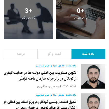
3
+
0
+
یادداشت
گفت و گو
یادداشت
گفت و گو
ترجمه
یادداشت حقوق جزا و جرم شناسی
تکوین مسئولیت بین المللی دولت ها در حمایت کیفری
از کودکان در برابر جرائم سازمان یافته فراملّی
۱۴۰۵-۰۳-۰۹ -
امیرحسین دهقان پور
یادداشت حقوق جزا و جرم شناسی
تحول استثمار جنسی کودکان در پرتو اسناد بین المللی: از
اَشکال سنتی تا جرائم نوظهور در فضای مجازی