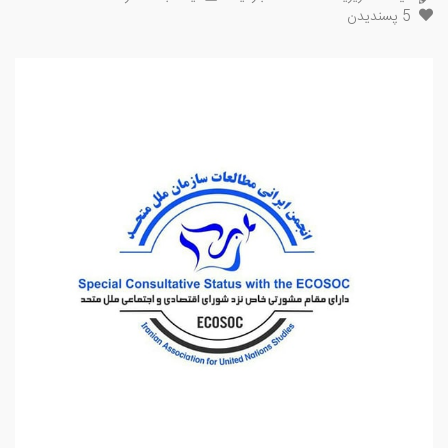
5
پسندیدن