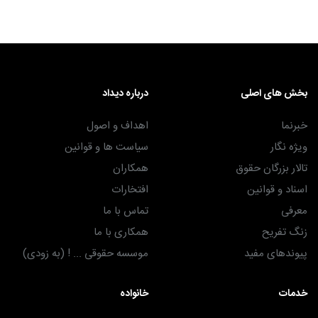
بخش های اصلی
درباره دیداد
خبرنما
اهداف و اصول
ویژه نگار
سیاست ها و قوانین
تالار بزرگان حقوق
همکاران
اسناد و قوانین
افتخارات
معرفی
تماس با ما
زنگ تفریح
همکاری با ما
پیوندهای مفید
موسسه حقوقی ... ! (به زودی)
خدمات
خانواده