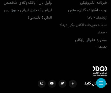
خبرنامه الکترونیکی
وکیل بان | بانک وکلای متخصص
برنامه اشتراک گذاری متون
ایرانیل | تحلیل ایرانی حقوق بین
ارزشمند - باما
الملل (انگلیسی)
سامانه دبیرخانه الکترونیکی دیداد
- سداد
مشاوره حقوقی رایگان
تبلیغات
ما را دنبال کنید
طراحی سایت با ❤️ توسط
ساناتک