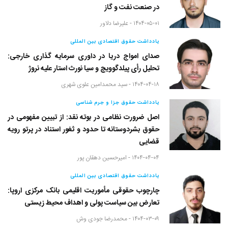
در صنعت نفت و گاز
۱۴۰۴-۰۵-۰۱ -
علیرضا دلاور
یادداشت حقوق اقتصادی بین المللی
صدای امواج دریا در داوری سرمایه گذاری خارجی:
تحلیل رأی پیلدگوویچ و سیا نورث استار علیه نروژ
۱۴۰۴-۰۴-۱۸ -
سید محمدامین علوی شهری
یادداشت حقوق جزا و جرم شناسی
اصل ضرورت نظامی در بوته نقد: از تبیین مفهومی در
حقوق بشردوستانه تا حدود و ثغور استناد در پرتو رویه
قضایی
۱۴۰۴-۰۴-۰۴ -
امیرحسین دهقان پور
یادداشت حقوق اقتصادی بین المللی
چارچوب حقوقی مأموریت اقلیمی بانک مرکزی اروپا:
تعارض بین سیاست پولی و اهداف محیط زیستی
۱۴۰۴-۰۳-۰۹ -
محمدرضا جودی وش