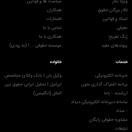
ویژه نگار
سیاست ها و قوانین
تالار بزرگان حقوق
همکاران
اسناد و قوانین
افتخارات
معرفی
تماس با ما
زنگ تفریح
همکاری با ما
پیوندهای مفید
موسسه حقوقی ... ! (به زودی)
خدمات
خانواده
خبرنامه الکترونیکی
وکیل بان | بانک وکلای متخصص
برنامه اشتراک گذاری متون
ایرانیل | تحلیل ایرانی حقوق بین
ارزشمند - باما
الملل (انگلیسی)
سامانه دبیرخانه الکترونیکی دیداد
- سداد
مشاوره حقوقی رایگان
تبلیغات