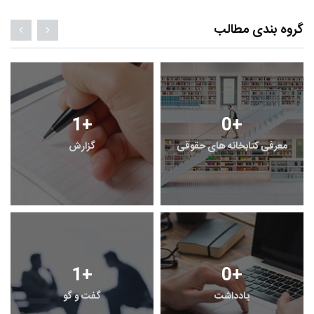
گروه بندی مطالب
1
+
0
+
معرفی کتابخانه های حقوقی
گزارش
1
+
0
+
یادداشت
گفت و گو