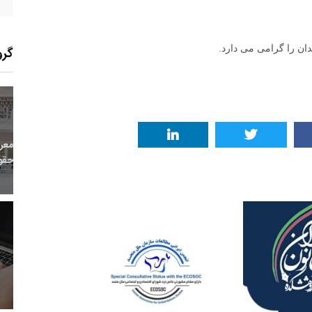
ان را گرامی می دارد.
گرو
15
+
0
+
0
معر
بع اینترنتی
راهنما
خبر
حقو
8
+
69
+
1
 و هنر
رویداد
فراخوان مقاله