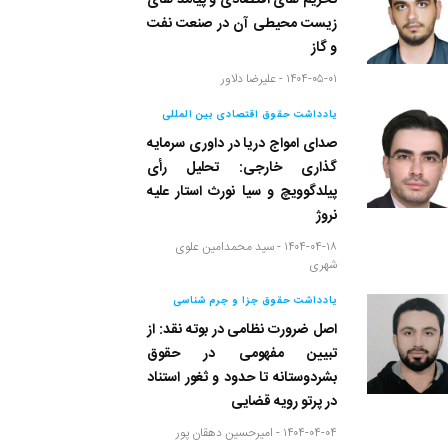
تحریم های اقتصادی و پیامد های
زیست محیطی آن در صنعت نفت
و گاز
۱۴۰۴-۰۵-۰۱ -
علیرضا دلاور
یادداشت حقوق اقتصادی بین المللی
صدای امواج دریا در داوری سرمایه
گذاری خارجی: تحلیل رأی
پیلدگوویچ و سیا نورث استار علیه
نروژ
۱۴۰۴-۰۴-۱۸ -
سید محمدامین علوی
شهری
یادداشت حقوق جزا و جرم شناسی
اصل ضرورت نظامی در بوته نقد: از
تبیین مفهومی در حقوق
بشردوستانه تا حدود و ثغور استناد
در پرتو رویه قضایی
۱۴۰۴-۰۴-۰۴ -
امیرحسین دهقان پور