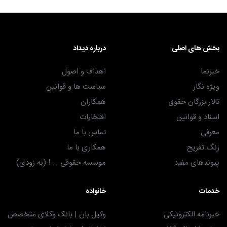
بخش های اصلی
درباره دیداد
خبرنما
اهداف و اصول
ویژه نگار
سیاست ها و قوانین
تالار بزرگان حقوق
همکاران
اسناد و قوانین
افتخارات
معرفی
تماس با ما
زنگ تفریح
همکاری با ما
پیوندهای مفید
موسسه حقوقی ... ! (به زودی)
خدمات
خانواده
خبرنامه الکترونیکی
وکیل بان | بانک وکلای متخصص