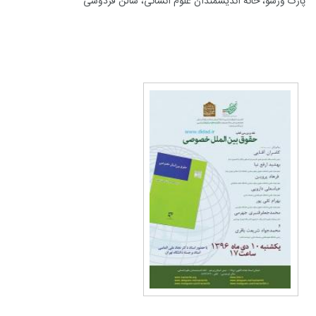
پارک ورشو، خانه اندیشمندان علوم انسانی، سالن فردوسی