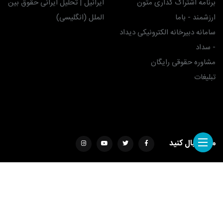
برنامه اشتراک گذاری متون
ایرانیل | تحلیل ایرانی حقوق بین
ارزشمند - باما
الملل (انگلیسی)
سامانه دبیرخانه الکترونیکی دیداد
- سداد
مشاوره حقوقی رایگان
تبلیغات
ما را دنبال کنید
طراحی سایت با ❤️ توسط
ساناتک
استفاده از مطالب دیداد تنها برای مقاصد غیرتجاری و با ذکر منبع بدون اشکال
است.