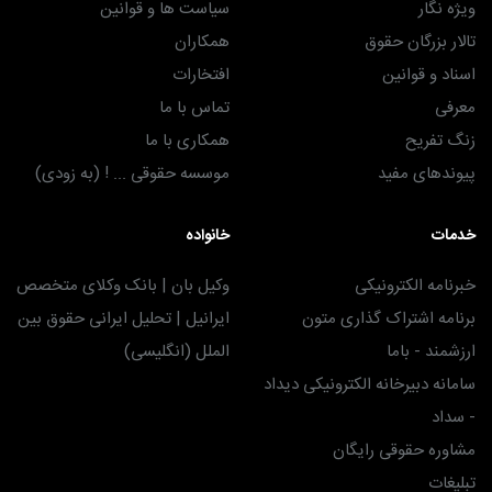
ویژه نگار
سیاست ها و قوانین
تالار بزرگان حقوق
همکاران
اسناد و قوانین
افتخارات
معرفی
تماس با ما
زنگ تفریح
همکاری با ما
پیوندهای مفید
موسسه حقوقی ... ! (به زودی)
خدمات
خانواده
خبرنامه الکترونیکی
وکیل بان | بانک وکلای متخصص
برنامه اشتراک گذاری متون
ایرانیل | تحلیل ایرانی حقوق بین
ارزشمند - باما
الملل (انگلیسی)
سامانه دبیرخانه الکترونیکی دیداد
- سداد
مشاوره حقوقی رایگان
تبلیغات