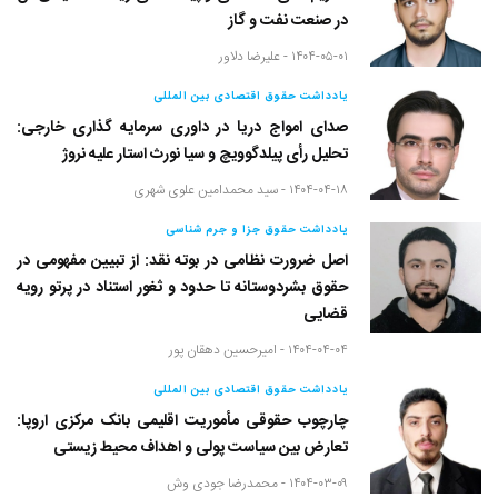
در صنعت نفت و گاز
۱۴۰۴-۰۵-۰۱ -
علیرضا دلاور
یادداشت حقوق اقتصادی بین المللی
صدای امواج دریا در داوری سرمایه گذاری خارجی:
تحلیل رأی پیلدگوویچ و سیا نورث استار علیه نروژ
۱۴۰۴-۰۴-۱۸ -
سید محمدامین علوی شهری
یادداشت حقوق جزا و جرم شناسی
اصل ضرورت نظامی در بوته نقد: از تبیین مفهومی در
حقوق بشردوستانه تا حدود و ثغور استناد در پرتو رویه
قضایی
۱۴۰۴-۰۴-۰۴ -
امیرحسین دهقان پور
یادداشت حقوق اقتصادی بین المللی
چارچوب حقوقی مأموریت اقلیمی بانک مرکزی اروپا:
تعارض بین سیاست پولی و اهداف محیط زیستی
۱۴۰۴-۰۳-۰۹ -
محمدرضا جودی وش