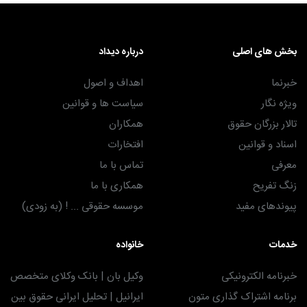
بخش های اصلی
درباره دیداد
خبرنما
اهداف و اصول
ویژه نگار
سیاست ها و قوانین
تالار بزرگان حقوق
همکاران
اسناد و قوانین
افتخارات
معرفی
تماس با ما
زنگ تفریح
همکاری با ما
پیوندهای مفید
موسسه حقوقی ... ! (به زودی)
خدمات
خانواده
خبرنامه الکترونیکی
وکیل بان | بانک وکلای متخصص
برنامه اشتراک گذاری متون
ایرانیل | تحلیل ایرانی حقوق بین