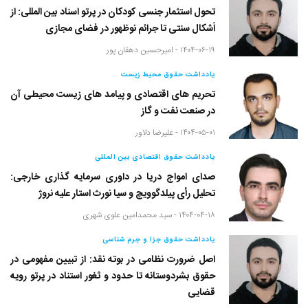
تحول استثمار جنسی کودکان در پرتو اسناد بین المللی: از
اَشکال سنتی تا جرائم نوظهور در فضای مجازی
۱۴۰۴-۰۶-۱۹ -
امیرحسین دهقان پور
یادداشت حقوق محیط زیست
تحریم های اقتصادی و پیامد های زیست محیطی آن
در صنعت نفت و گاز
۱۴۰۴-۰۵-۰۱ -
علیرضا دلاور
یادداشت حقوق اقتصادی بین المللی
صدای امواج دریا در داوری سرمایه گذاری خارجی:
تحلیل رأی پیلدگوویچ و سیا نورث استار علیه نروژ
۱۴۰۴-۰۴-۱۸ -
سید محمدامین علوی شهری
یادداشت حقوق جزا و جرم شناسی
اصل ضرورت نظامی در بوته نقد: از تبیین مفهومی در
حقوق بشردوستانه تا حدود و ثغور استناد در پرتو رویه
قضایی