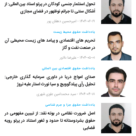
تحول استثمار جنسی کودکان در پرتو اسناد بین المللی: از
اَشکال سنتی تا جرائم نوظهور در فضای مجازی
۱۴۰۴-۰۶-۱۹ -
امیرحسین دهقان پور
یادداشت حقوق محیط زیست
تحریم های اقتصادی و پیامد های زیست محیطی آن
در صنعت نفت و گاز
۱۴۰۴-۰۵-۰۱ -
علیرضا دلاور
یادداشت حقوق اقتصادی بین المللی
صدای امواج دریا در داوری سرمایه گذاری خارجی:
تحلیل رأی پیلدگوویچ و سیا نورث استار علیه نروژ
۱۴۰۴-۰۴-۱۸ -
سید محمدامین علوی شهری
یادداشت حقوق جزا و جرم شناسی
اصل ضرورت نظامی در بوته نقد: از تبیین مفهومی در
حقوق بشردوستانه تا حدود و ثغور استناد در پرتو رویه
قضایی