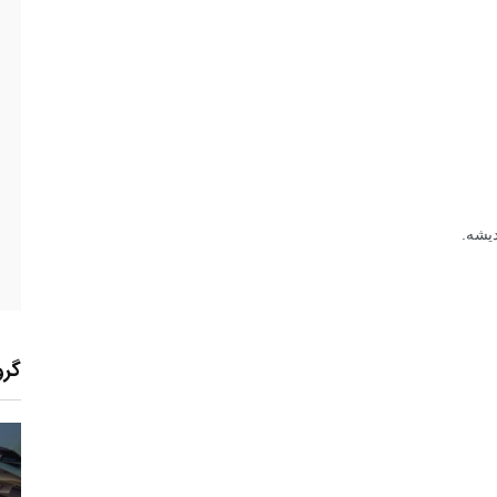
دیشه.
گرو
15
+
0
+
0