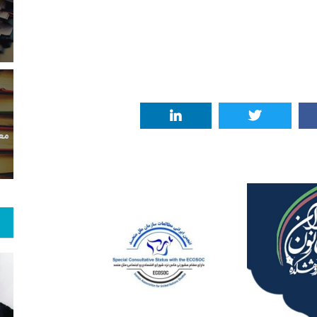
معر
بع اینترنتی
راهنما
خبر
حقو
10
+
84
+
1
 و هنر
رویداد
فراخوان مقاله