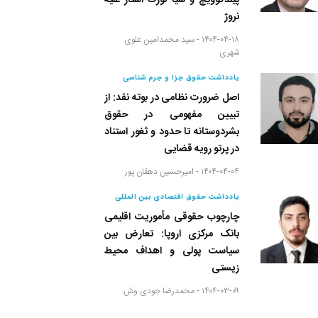
پیلدگوویچ و سیا نورث استار علیه
نروژ
۱۴۰۴-۰۴-۱۸ -
سید محمدامین علوی
شهری
یادداشت حقوق جزا و جرم شناسی
اصل ضرورت نظامی در بوته نقد: از
تبیین مفهومی در حقوق
بشردوستانه تا حدود و ثغور استناد
در پرتو رویه قضایی
۱۴۰۴-۰۴-۰۴ -
امیرحسین دهقان پور
یادداشت حقوق اقتصادی بین المللی
چارچوب حقوقی مأموریت اقلیمی
بانک مرکزی اروپا: تعارض بین
سیاست پولی و اهداف محیط
زیستی
۱۴۰۴-۰۳-۰۹ -
محمدرضا جودی وش