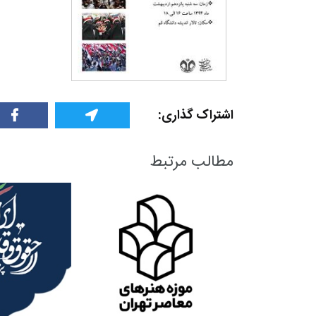
گزارش
پرونده
معرفی منا
+
2
+
1
+
اشتراک گذاری:
گفت و گو
معرفی کتاب های حقوقی
حقوق
مطالب مرتبط