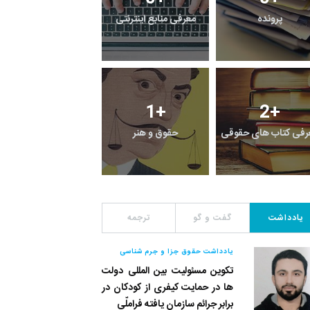
فی کتابخانه های
گزارش
پرونده
قی
2
+
1
+
0
+
یادداشت
گفت و گو
معرفی کتاب های حقوق
یادداشت
گفت و گو
ترجمه
یادداشت حقوق جزا و جرم شناسی
تکوین مسئولیت بین المللی دولت
ها در حمایت کیفری از کودکان در
برابر جرائم سازمان یافته فراملّی