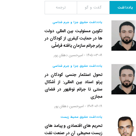
یادداشت
گفت و گو
ترجمه
یادداشت حقوق جزا و جرم شناسی
تکوین مسئولیت بین المللی دولت
ها در حمایت کیفری از کودکان در
برابر جرائم سازمان یافته فراملّی
۱۴۰۵-۰۳-۰۹ -
امیرحسین دهقان پور
یادداشت حقوق جزا و جرم شناسی
تحول استثمار جنسی کودکان در
پرتو اسناد بین المللی: از اَشکال
سنتی تا جرائم نوظهور در فضای
مجازی
۱۴۰۴-۰۶-۱۹ -
امیرحسین دهقان پور
یادداشت حقوق محیط زیست
تحریم های اقتصادی و پیامد های
زیست محیطی آن در صنعت نفت