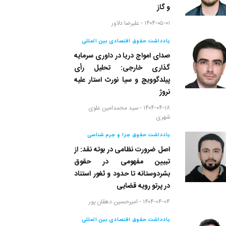
و گاز
۱۴۰۴-۰۵-۰۱ -
علیرضا دلاور
یادداشت حقوق اقتصادی بین المللی
صدای امواج دریا در داوری سرمایه
گذاری خارجی: تحلیل رأی
پیلدگوویچ و سیا نورث استار علیه
نروژ
۱۴۰۴-۰۴-۱۸ -
سید محمدامین علوی
شهری
یادداشت حقوق جزا و جرم شناسی
اصل ضرورت نظامی در بوته نقد: از
تبیین مفهومی در حقوق
بشردوستانه تا حدود و ثغور استناد
در پرتو رویه قضایی
۱۴۰۴-۰۴-۰۴ -
امیرحسین دهقان پور
یادداشت حقوق اقتصادی بین المللی