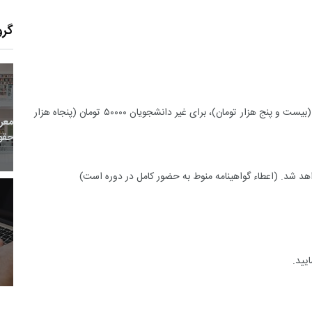
گرو
27
+
1
+
0
هزینه ثبت نام در این همایش برای دانشجویان ۲۵۰۰۰ تومان (بیست و پنج هزار تومان)، برای غیر دانشجویان ۵۰۰۰۰ تومان (پنجاه هزار
معر
بع اینترنتی
راهنما
خبر
حقو
اهد شد. (اعطاء گواهینامه منوط به حضور کامل در دوره است)
16
+
127
+
2
 و هنر
رویداد
فراخوان مقاله
یید.