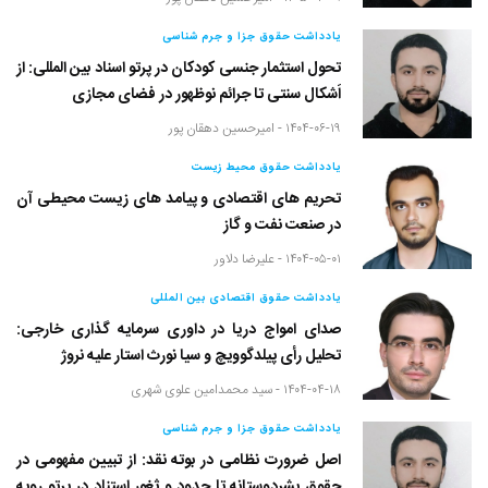
یادداشت حقوق جزا و جرم شناسی
تحول استثمار جنسی کودکان در پرتو اسناد بین المللی: از
اَشکال سنتی تا جرائم نوظهور در فضای مجازی
۱۴۰۴-۰۶-۱۹ -
امیرحسین دهقان پور
یادداشت حقوق محیط زیست
تحریم های اقتصادی و پیامد های زیست محیطی آن
در صنعت نفت و گاز
۱۴۰۴-۰۵-۰۱ -
علیرضا دلاور
یادداشت حقوق اقتصادی بین المللی
صدای امواج دریا در داوری سرمایه گذاری خارجی:
تحلیل رأی پیلدگوویچ و سیا نورث استار علیه نروژ
۱۴۰۴-۰۴-۱۸ -
سید محمدامین علوی شهری
یادداشت حقوق جزا و جرم شناسی
اصل ضرورت نظامی در بوته نقد: از تبیین مفهومی در
حقوق بشردوستانه تا حدود و ثغور استناد در پرتو رویه