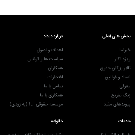
بخش های اصلی
درباره دیداد
خبرنما
اهداف و اصول
ویژه نگار
سیاست ها و قوانین
تالار بزرگان حقوق
همکاران
اسناد و قوانین
افتخارات
معرفی
تماس با ما
زنگ تفریح
همکاری با ما
پیوندهای مفید
موسسه حقوقی ... ! (به زودی)
خدمات
خانواده