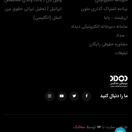
خبرنامه الکترونیکی
وکیل بان | بانک وکلای متخصص
برنامه اشتراک گذاری متون
ایرانیل | تحلیل ایرانی حقوق بین
ارزشمند - باما
الملل (انگلیسی)
سامانه دبیرخانه الکترونیکی دیداد
- سداد
مشاوره حقوقی رایگان
تبلیغات
ما را دنبال کنید
طراحی سایت با ❤️ توسط
ساناتک