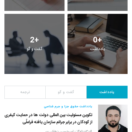
2
+
0
+
یادداشت
گفت و گو
یادداشت
گفت و گو
ترجمه
یادداشت حقوق جزا و جرم شناسی
تکوین مسئولیت بین المللی دولت ها در حمایت کیفری
از کودکان در برابر جرائم سازمان یافته فراملّی
۱۴۰۵-۰۳-۰۹ -
امیرحسین دهقان پور