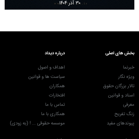
۳۰ آذر ۱۴۰۴
بخش های اصلی
درباره دیداد
خبرنما
اهداف و اصول
ویژه نگار
سیاست ها و قوانین
تالار بزرگان حقوق
همکاران
اسناد و قوانین
افتخارات
معرفی
تماس با ما
زنگ تفریح
همکاری با ما
پیوندهای مفید
موسسه حقوقی ... ! (به زودی)