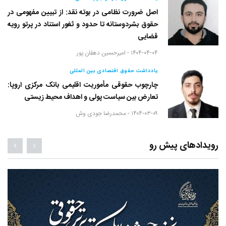
اصل ضرورت نظامی در بوته نقد: از تبیین مفهومی در
حقوق بشردوستانه تا حدود و ثغور استناد در پرتو رویه
قضایی
۱۴۰۴-۰۴-۰۴ -
امیرحسین دهقان پور
یادداشت حقوق اقتصادی بین المللی
چارچوب حقوقی مأموریت اقلیمی بانک مرکزی اروپا:
تعارض بین سیاست پولی و اهداف محیط زیستی
۱۴۰۴-۰۳-۰۹ -
محمدرضا جودی وش
رویدادهای پیش رو