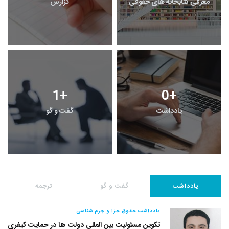
معرفی کتابخانه های حقوقی
گزارش
1
+
0
+
یادداشت
گفت و گو
یادداشت
گفت و گو
ترجمه
یادداشت حقوق جزا و جرم شناسی
تکوین مسئولیت بین المللی دولت ها در حمایت کیفری