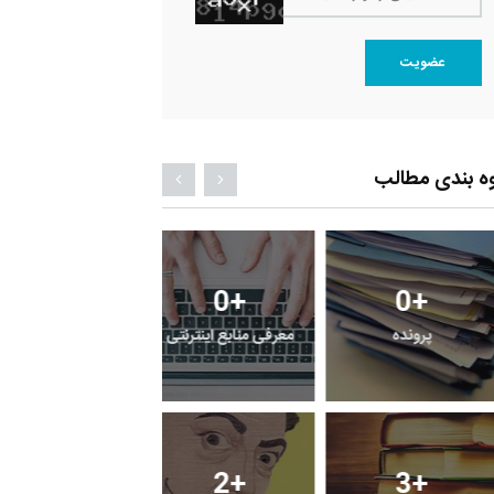
عضویت
ه بندی مطالب
1
+
0
+
2
+
فی کتابخانه های
گزارش
پرونده
قی
3
+
2
+
0
+