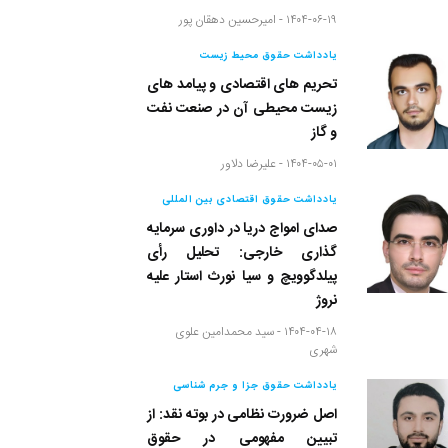
۱۴۰۴-۰۶-۱۹ -
امیرحسین دهقان پور
یادداشت حقوق محیط زیست
تحریم های اقتصادی و پیامد های
زیست محیطی آن در صنعت نفت
و گاز
۱۴۰۴-۰۵-۰۱ -
علیرضا دلاور
یادداشت حقوق اقتصادی بین المللی
صدای امواج دریا در داوری سرمایه
گذاری خارجی: تحلیل رأی
پیلدگوویچ و سیا نورث استار علیه
نروژ
۱۴۰۴-۰۴-۱۸ -
سید محمدامین علوی
شهری
یادداشت حقوق جزا و جرم شناسی
اصل ضرورت نظامی در بوته نقد: از
تبیین مفهومی در حقوق