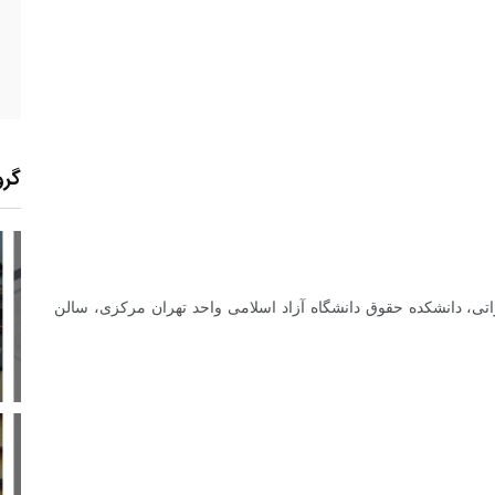
گرو
21
+
0
+
0
اتی، دانشکده حقوق دانشگاه آزاد اسلامی واحد تهران مرکزی، سالن
معر
بع اینترنتی
راهنما
خبر
حقو
14
+
115
+
2