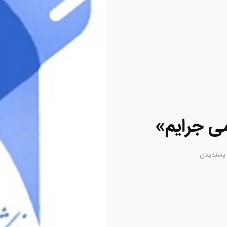
ی جرایم»
سندیدن