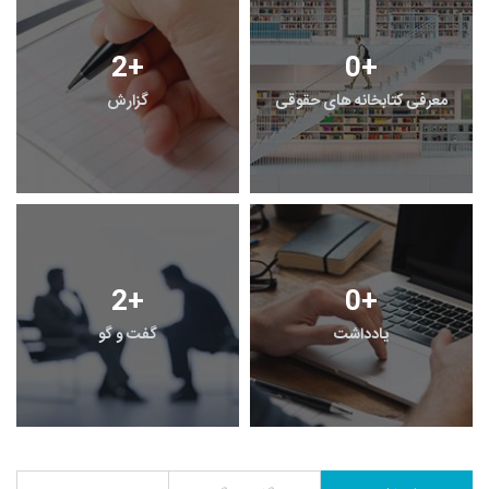
2
+
0
+
معرفی کتابخانه های حقوقی
گزارش
2
+
0
+
یادداشت
گفت و گو