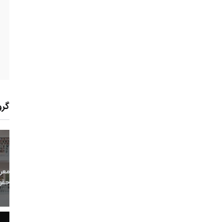
گرو
7
+
0
+
0
معر
بع اینترنتی
راهنما
خبر
حقو