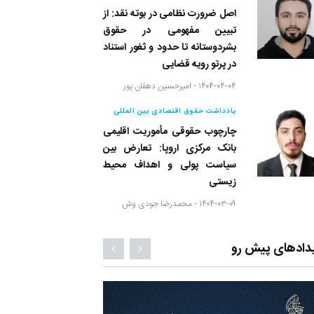
اصل ضرورت نظامی در بوته نقد: از
تبیین مفهومی در حقوق
بشردوستانه تا حدود و ثغور استناد
در پرتو رویه قضایی
۱۴۰۴-۰۴-۰۴ -
امیرحسین دهقان پور
یادداشت حقوق اقتصادی بین المللی
چارچوب حقوقی مأموریت اقلیمی
بانک مرکزی اروپا: تعارض بین
سیاست پولی و اهداف محیط
زیستی
۱۴۰۴-۰۳-۰۹ -
محمدرضا جودی وش
دادهای پیش رو