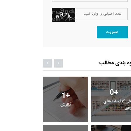
عدد امنیتی را وارد کنید
عضویت
ه بندی مطالب
0
+
0
+
1
+
فی کتابخانه های
گزارش
پرونده
قی