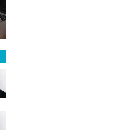
6
+
47
+
1
 و هنر
رویداد
فراخوان مقاله