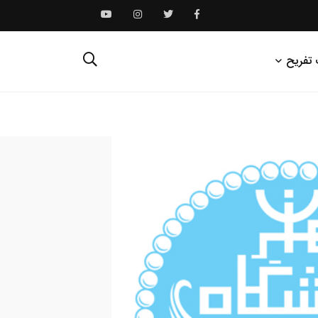
 تفریح