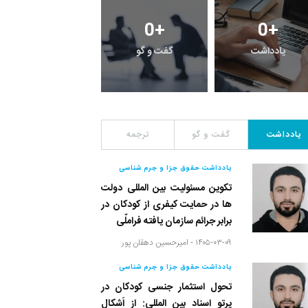
1
+
0
+
0
+
یادداشت
گفت و گو
معرفی کتاب های حقوق
یادداشت
گفت و گو
ترجمه
یادداشت حقوق جزا و جرم شناسی
تکوین مسئولیت بین المللی دولت
ها در حمایت کیفری از کودکان در
برابر جرائم سازمان یافته فراملّی
۱۴۰۵-۰۳-۰۹ -
امیرحسین دهقان پور
یادداشت حقوق جزا و جرم شناسی
تحول استثمار جنسی کودکان در
پرتو اسناد بین المللی: از اَشکال