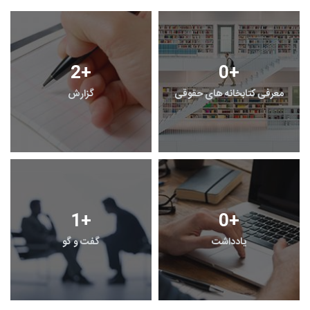
2
+
0
+
معرفی کتابخانه های حقوقی
گزارش
1
+
0
+
یادداشت
گفت و گو