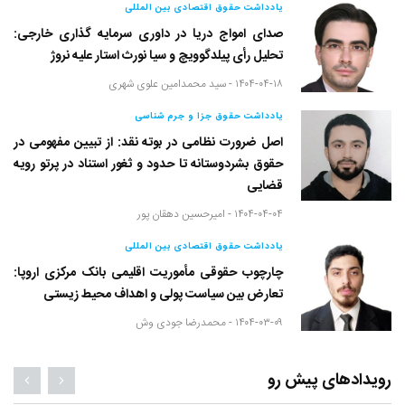
یادداشت حقوق اقتصادی بین المللی
صدای امواج دریا در داوری سرمایه گذاری خارجی:
تحلیل رأی پیلدگوویچ و سیا نورث استار علیه نروژ
۱۴۰۴-۰۴-۱۸ -
سید محمدامین علوی شهری
یادداشت حقوق جزا و جرم شناسی
اصل ضرورت نظامی در بوته نقد: از تبیین مفهومی در
حقوق بشردوستانه تا حدود و ثغور استناد در پرتو رویه
قضایی
۱۴۰۴-۰۴-۰۴ -
امیرحسین دهقان پور
یادداشت حقوق اقتصادی بین المللی
چارچوب حقوقی مأموریت اقلیمی بانک مرکزی اروپا:
تعارض بین سیاست پولی و اهداف محیط زیستی
۱۴۰۴-۰۳-۰۹ -
محمدرضا جودی وش
رویدادهای پیش رو