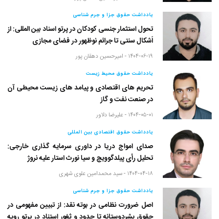
یادداشت حقوق جزا و جرم شناسی
تحول استثمار جنسی کودکان در پرتو اسناد بین المللی: از
اَشکال سنتی تا جرائم نوظهور در فضای مجازی
۱۴۰۴-۰۶-۱۹ -
امیرحسین دهقان پور
یادداشت حقوق محیط زیست
تحریم های اقتصادی و پیامد های زیست محیطی آن
در صنعت نفت و گاز
۱۴۰۴-۰۵-۰۱ -
علیرضا دلاور
یادداشت حقوق اقتصادی بین المللی
صدای امواج دریا در داوری سرمایه گذاری خارجی:
تحلیل رأی پیلدگوویچ و سیا نورث استار علیه نروژ
۱۴۰۴-۰۴-۱۸ -
سید محمدامین علوی شهری
یادداشت حقوق جزا و جرم شناسی
اصل ضرورت نظامی در بوته نقد: از تبیین مفهومی در
حقوق بشردوستانه تا حدود و ثغور استناد در پرتو رویه