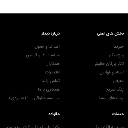
بخش های اصلی
درباره دیداد
خبرنما
اهداف و اصول
ویژه نگار
سیاست ها و قوانین
تالار بزرگان حقوق
همکاران
اسناد و قوانین
افتخارات
معرفی
تماس با ما
زنگ تفریح
همکاری با ما
پیوندهای مفید
موسسه حقوقی ... ! (به زودی)
خدمات
خانواده
خبرنامه الکترونیکی
وکیل بان | بانک وکلای متخصص