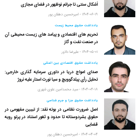
اَشکال سنتی تا جرائم نوظهور در فضای مجازی
۱۴۰۴-۰۶-۱۹ -
امیرحسین دهقان پور
یادداشت حقوق محیط زیست
تحریم های اقتصادی و پیامد های زیست محیطی آن
در صنعت نفت و گاز
۱۴۰۴-۰۵-۰۱ -
علیرضا دلاور
یادداشت حقوق اقتصادی بین المللی
صدای امواج دریا در داوری سرمایه گذاری خارجی:
تحلیل رأی پیلدگوویچ و سیا نورث استار علیه نروژ
۱۴۰۴-۰۴-۱۸ -
سید محمدامین علوی شهری
یادداشت حقوق جزا و جرم شناسی
اصل ضرورت نظامی در بوته نقد: از تبیین مفهومی در
حقوق بشردوستانه تا حدود و ثغور استناد در پرتو رویه
قضایی
۱۴۰۴-۰۴-۰۴ -
امیرحسین دهقان پور