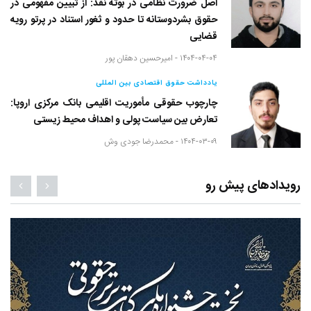
اصل ضرورت نظامی در بوته نقد: از تبیین مفهومی در
حقوق بشردوستانه تا حدود و ثغور استناد در پرتو رویه
قضایی
۱۴۰۴-۰۴-۰۴ -
امیرحسین دهقان پور
یادداشت حقوق اقتصادی بین المللی
چارچوب حقوقی مأموریت اقلیمی بانک مرکزی اروپا:
تعارض بین سیاست پولی و اهداف محیط زیستی
۱۴۰۴-۰۳-۰۹ -
محمدرضا جودی وش
رویدادهای پیش رو