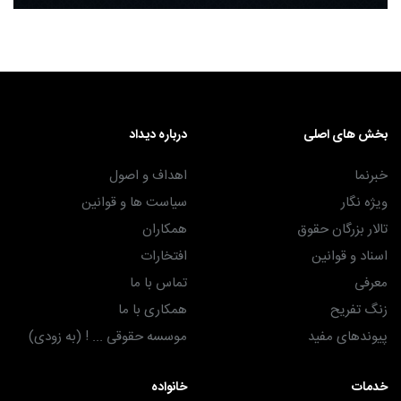
بخش های اصلی
درباره دیداد
خبرنما
اهداف و اصول
ویژه نگار
سیاست ها و قوانین
تالار بزرگان حقوق
همکاران
اسناد و قوانین
افتخارات
معرفی
تماس با ما
زنگ تفریح
همکاری با ما
پیوندهای مفید
موسسه حقوقی ... ! (به زودی)
خدمات
خانواده