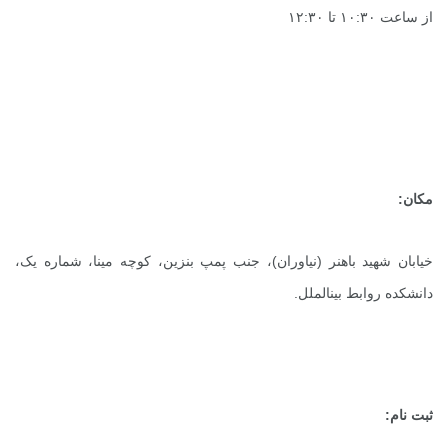
از ساعت ۱۰:۳۰ تا ۱۲:۳۰
مکان:
خیابان شهید باهنر (نیاوران)، جنب پمپ بنزین، کوچه مینا، شماره یک،
دانشکده روابط بین­الملل.
ثبت نام: