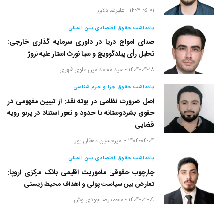
۱۴۰۴-۰۵-۰۱ -
علیرضا دلاور
یادداشت حقوق اقتصادی بین المللی
صدای امواج دریا در داوری سرمایه گذاری خارجی:
تحلیل رأی پیلدگوویچ و سیا نورث استار علیه نروژ
۱۴۰۴-۰۴-۱۸ -
سید محمدامین علوی شهری
یادداشت حقوق جزا و جرم شناسی
اصل ضرورت نظامی در بوته نقد: از تبیین مفهومی در
حقوق بشردوستانه تا حدود و ثغور استناد در پرتو رویه
قضایی
۱۴۰۴-۰۴-۰۴ -
امیرحسین دهقان پور
یادداشت حقوق اقتصادی بین المللی
چارچوب حقوقی مأموریت اقلیمی بانک مرکزی اروپا:
تعارض بین سیاست پولی و اهداف محیط زیستی
۱۴۰۴-۰۳-۰۹ -
محمدرضا جودی وش