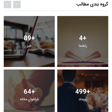
گروه بندی مطالب
89
+
4
+
راهنما
خبر
64
+
499
+
رویداد
فراخوان مقاله