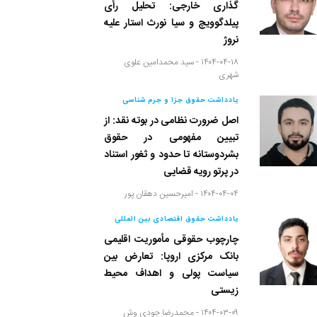
گذاری خارجی: تحلیل رأی
پیلدگوویچ و سیا نورث استار علیه
نروژ
۱۴۰۴-۰۴-۱۸ -
سید محمدامین علوی
شهری
یادداشت حقوق جزا و جرم شناسی
اصل ضرورت نظامی در بوته نقد: از
تبیین مفهومی در حقوق
بشردوستانه تا حدود و ثغور استناد
در پرتو رویه قضایی
۱۴۰۴-۰۴-۰۴ -
امیرحسین دهقان پور
یادداشت حقوق اقتصادی بین المللی
چارچوب حقوقی مأموریت اقلیمی
بانک مرکزی اروپا: تعارض بین
سیاست پولی و اهداف محیط
زیستی
۱۴۰۴-۰۳-۰۹ -
محمدرضا جودی وش