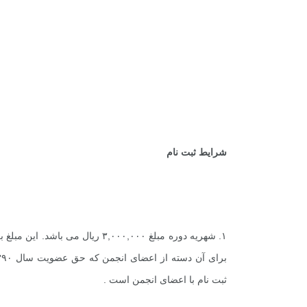
+
0
+
1
+
.
گزارش
پرونده
معرفی منا
.
.
+
1
+
1
+
گفت و گو
معرفی کتاب های حقوقی
حقوق
شرایط ثبت نام
ثبت نام با اعضای انجمن است .