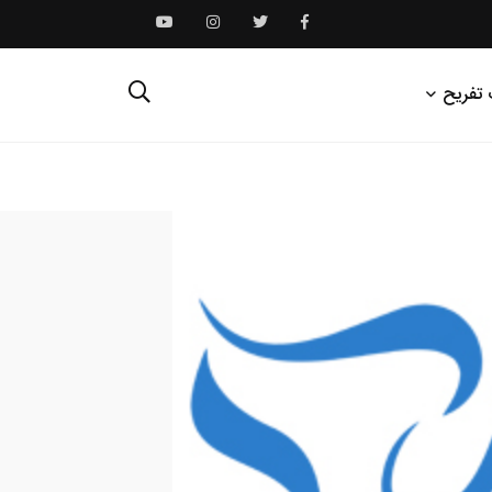
 تفریح