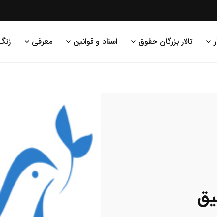
ر
تالار بزرگان حقوق
اسناد و قوانین
معرفی
زنگ
یق