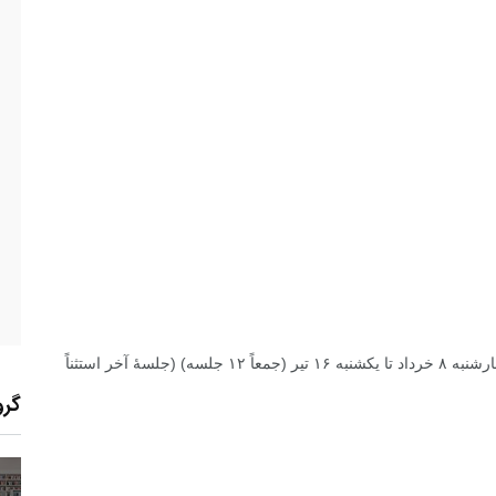
روزهای شنبه و چهارشنبه از ساعت ۱۷:۰۰ تا۱۹:۰۰ - از چهارشنبه ۸ خرداد تا یکشنبه ۱۶ تیر (جمعاً ۱۲ جلسه) (جلسۀ آخر استثناً
گرو