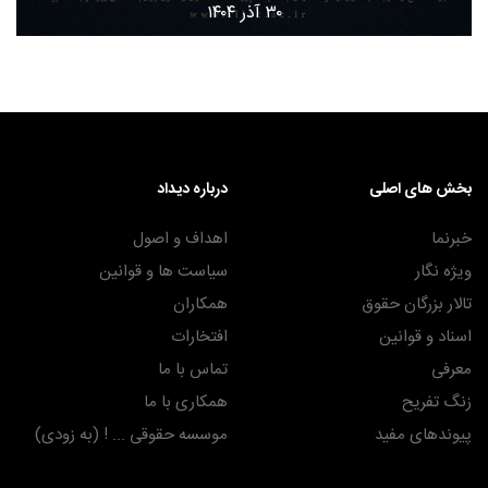
۳۰ آذر ۱۴۰۴
بخش های اصلی
درباره دیداد
خبرنما
اهداف و اصول
ویژه نگار
سیاست ها و قوانین
تالار بزرگان حقوق
همکاران
اسناد و قوانین
افتخارات
معرفی
تماس با ما
زنگ تفریح
همکاری با ما
پیوندهای مفید
موسسه حقوقی ... ! (به زودی)