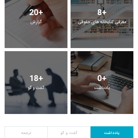
20
+
8
+
معرفی کتابخانه های حقوقی
گزارش
18
+
0
+
یادداشت
گفت و گو
یادداشت
گفت و گو
ترجمه