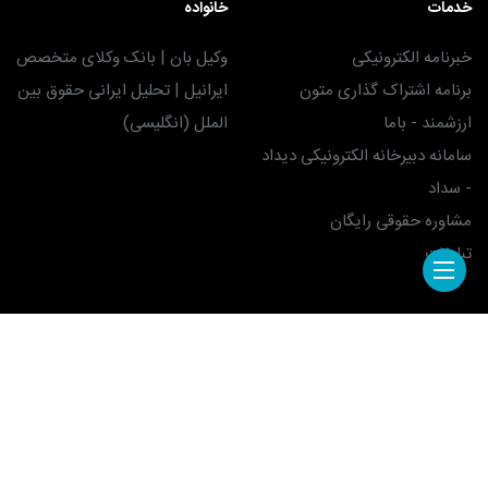
خدمات
خانواده
خبرنامه الکترونیکی
وکیل بان | بانک وکلای متخصص
برنامه اشتراک گذاری متون
ایرانیل | تحلیل ایرانی حقوق بین
ارزشمند - باما
الملل (انگلیسی)
سامانه دبیرخانه الکترونیکی دیداد
- سداد
مشاوره حقوقی رایگان
تبلیغات
ما را دنبال کنید