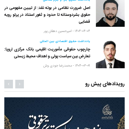
اصل ضرورت نظامی در بوته نقد: از تبیین مفهومی در
حقوق بشردوستانه تا حدود و ثغور استناد در پرتو رویه
قضایی
۱۴۰۴-۰۴-۰۴ -
امیرحسین دهقان پور
یادداشت حقوق اقتصادی بین المللی
چارچوب حقوقی مأموریت اقلیمی بانک مرکزی اروپا:
تعارض بین سیاست پولی و اهداف محیط زیستی
۱۴۰۴-۰۳-۰۹ -
محمدرضا جودی وش
رویدادهای پیش رو