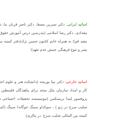
اساتید ایرانی:
دکتر نسرین مصفا، دکتر ناصر قربان نیا، 
مقدادی، دکتر رضا اسلامی (مدرسین درس آموزش حقوق بشر
مفید قم)؛ به همراه خانم کتایون حسین نژاد(دفتر کمیته
بشر و تنوع فرهنگی جنبش عدم تعهد)؛
اساتید خارجی:
دکتر نینا بوریجه (دانشکده هنر و علوم اجت
کار و امداد سازمان ملل متحد برای پناهندگان فلسطین 
پروفسور لیندا بریسکمن (موسسسه تحقیقات اجتماعی دان
صلیب سرخ در ژنو ) ، سوکداو سینگ جوگاندا سینگ (کمی
کمیته بین المللی صلیب سرخ در مالزی).