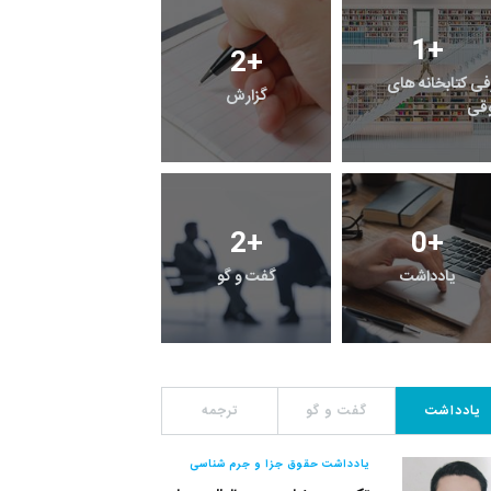
1
+
2
+
19
+
معرفی کتابخانه های
خبر
گزارش
حقوقی
2
+
0
+
13
+
فراخوان مقاله
یادداشت
گفت و گو
یادداشت
گفت و گو
ترجمه
یادداشت حقوق جزا و جرم شناسی