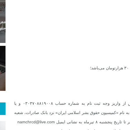
0
+
0
+
ه
معرفی منابع اینترنتی
راهنما
106
+
2
+
های حقوقی
حقوق و هنر
رویداد
۲. متقاضیان شرکت در دوره آموزشی لازم است پس از واریز وجه ثبت نام به شماره حساب ۰۳۰۳۷۰۸۸۱۹۰۰۸ و یا
ه نام «کمیسیون حقوق بشر اسلامی ایران» نزد بانک صادرات، شعبه
 تیرماه به نشانی ایمیل
namchrcd@live.com