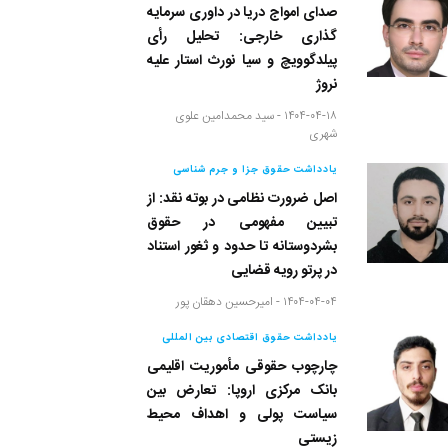
صدای امواج دریا در داوری سرمایه
گذاری خارجی: تحلیل رأی
پیلدگوویچ و سیا نورث استار علیه
نروژ
۱۴۰۴-۰۴-۱۸ -
سید محمدامین علوی
شهری
یادداشت حقوق جزا و جرم شناسی
اصل ضرورت نظامی در بوته نقد: از
تبیین مفهومی در حقوق
بشردوستانه تا حدود و ثغور استناد
در پرتو رویه قضایی
۱۴۰۴-۰۴-۰۴ -
امیرحسین دهقان پور
یادداشت حقوق اقتصادی بین المللی
چارچوب حقوقی مأموریت اقلیمی
بانک مرکزی اروپا: تعارض بین
سیاست پولی و اهداف محیط
زیستی