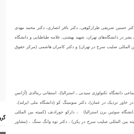
دکتر حسین شریفی طرازکوهی، دکتر باقر انصاری، دکتر محمد مهدی
 در دانشگاه‌های تهران، شهید بهشتی، علامه طباطبایی و دانشگاه
 بین المللی صلیب سرخ در تهران) و دکتر کامران هاشمی (مرکز حقوق
ماعی دانشگاه تکنولوژی سیدنی ـ استرالیا)، استفانی رینالدی (آژانس
در خاور نزدیک در عمان)، دکتر سومینگ کو (دانشگاه ملی ایرلند)،
شگاه سوئین برن استرالیا) ، دارکو جورادنف (کمیته بین المللی
گرو
ته بین المللی صلیب سرخ در پکن) ، دکتر توه وانگ سنگ ، (مشاور