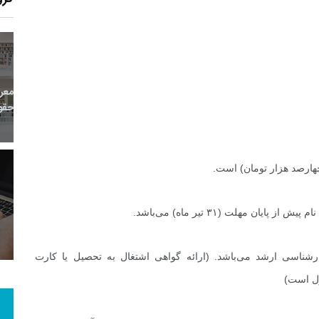
12
+
0
+
0
معر
بع اینترنتی
راهنما
خبر
حقو
7
+
55
+
1
ن مهلت (۳۱ تیر ماه) می‌باشد.
 و هنر
رویداد
فراخوان مقاله
ناسی ارشد می‌باشد. (ارائه گواهی اشتغال به تحصیل یا کارت
ول است)