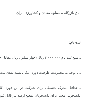
اتاق بازرگانی، صنایع، معادن و کشاورزی ایران
+
0
+
1
+
گزارش
پرونده
معرفی منا
ثبت نام:
ـ مبلغ ثبت نام ۰۰۰ ۰۰۰ ۴ ریال (چهار میلیون ریال معادل چهارصد هزار تومان) است.
+
1
+
1
+
ـ با توجه به محدودیت ظرفیت دوره امکان بسته شدن ثبت نام پیش از پایا
گفت و گو
معرفی کتاب های حقوقی
حقوق
ـ حداقل مدرک تحصیلی برای شرکت در این دوره، کارش
دانشجویی معتبر برای دانشجویان مقطع ارشد نیز قابل قب