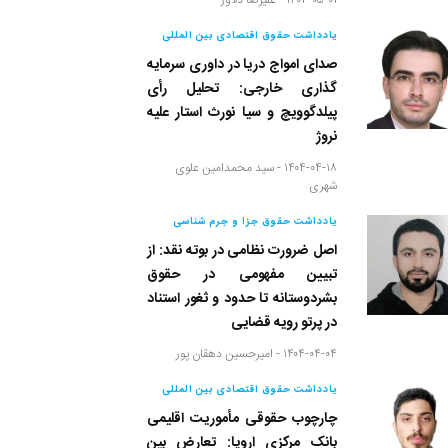
۱۴۰۴-۰۵-۰۱ -
علیرضا دلاور
یادداشت حقوق اقتصادی بین المللی
صدای امواج دریا در داوری سرمایه
گذاری خارجی: تحلیل رأی
پیلدگوویچ و سیا نورث استار علیه
نروژ
۱۴۰۴-۰۴-۱۸ -
سید محمدامین علوی
شهری
یادداشت حقوق جزا و جرم شناسی
اصل ضرورت نظامی در بوته نقد: از
تبیین مفهومی در حقوق
بشردوستانه تا حدود و ثغور استناد
در پرتو رویه قضایی
۱۴۰۴-۰۴-۰۴ -
امیرحسین دهقان پور
یادداشت حقوق اقتصادی بین المللی
چارچوب حقوقی مأموریت اقلیمی
بانک مرکزی اروپا: تعارض بین