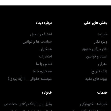
بخش های اصلی
درباره دیداد
خبرنما
اهداف و اصول
ویژه نگار
سیاست ها و قوانین
تالار بزرگان حقوق
همکاران
اسناد و قوانین
افتخارات
معرفی
تماس با ما
زنگ تفریح
همکاری با ما
پیوندهای مفید
موسسه حقوقی ... ! (به زودی)
خدمات
خانواده
خبرنامه الکترونیکی
وکیل بان | بانک وکلای متخصص