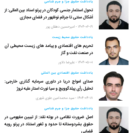
یادداشت حقوق جزا و جرم شناسی
تحول استثمار جنسی کودکان در پرتو اسناد بین المللی: از
اَشکال سنتی تا جرائم نوظهور در فضای مجازی
۱۴۰۴-۰۶-۱۹ -
امیرحسین دهقان پور
یادداشت حقوق محیط زیست
تحریم های اقتصادی و پیامد های زیست محیطی آن
در صنعت نفت و گاز
۱۴۰۴-۰۵-۰۱ -
علیرضا دلاور
یادداشت حقوق اقتصادی بین المللی
صدای امواج دریا در داوری سرمایه گذاری خارجی:
تحلیل رأی پیلدگوویچ و سیا نورث استار علیه نروژ
۱۴۰۴-۰۴-۱۸ -
سید محمدامین علوی شهری
یادداشت حقوق جزا و جرم شناسی
اصل ضرورت نظامی در بوته نقد: از تبیین مفهومی در
حقوق بشردوستانه تا حدود و ثغور استناد در پرتو رویه
قضایی