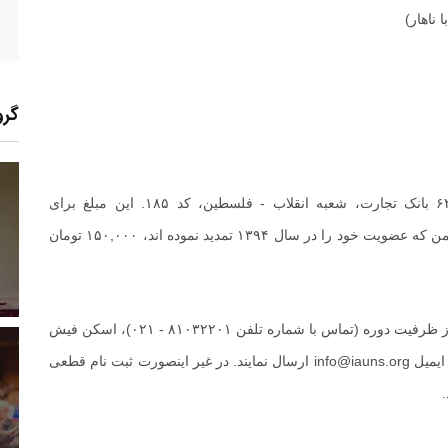
گرو
واریز مبلغ ۲۰۰,۰۰۰ تومان به شماره حساب ۶۲۷۲۷۵۷۸ بانک تجارت، شعبه انقلاب - فلسطین، کد ۱۸۵. این مبلغ برای
3
+
3
+
15
دانشجویان ۱۷۵,۰۰۰ تومان و برای آن دسته از اعضای انجمن که عضویت خود را در سال ۱۳۹۴ تمدید نموده اند، ۱۵۰,۰۰۰ تومان
زارش
پرونده
معرفی منابع اینترنتی
از متقاضایان محترم درخواست می گردد پس از اطمینان از ظرفیت دوره (تماس با شماره تلفن ۸۱۰۳۲۲۰۱ - ۰۲۱)، اسکن فیش
ایمیل
info@iauns.org
ارسال نمایند. در غیر اینصورت ثبت نام قطعی
12
+
15
+
11
 و گو
معرفی کتاب های حقوقی
حقوق و هنر