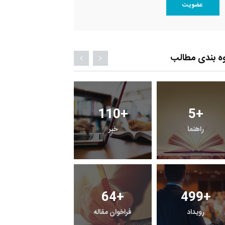
عضویت
ه بندی مطالب
6
+
110
+
5
+
معرفی کتابخانه های
راهنما
خبر
حقوقی
0
+
64
+
499
+
رویداد
فراخوان مقاله
یادداشت