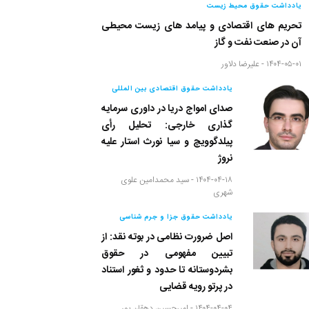
یادداشت حقوق محیط زیست
تحریم های اقتصادی و پیامد های زیست محیطی
آن در صنعت نفت و گاز
۱۴۰۴-۰۵-۰۱ -
علیرضا دلاور
یادداشت حقوق اقتصادی بین المللی
صدای امواج دریا در داوری سرمایه
گذاری خارجی: تحلیل رأی
پیلدگوویچ و سیا نورث استار علیه
نروژ
۱۴۰۴-۰۴-۱۸ -
سید محمدامین علوی
شهری
یادداشت حقوق جزا و جرم شناسی
اصل ضرورت نظامی در بوته نقد: از
تبیین مفهومی در حقوق
بشردوستانه تا حدود و ثغور استناد
در پرتو رویه قضایی
۱۴۰۴-۰۴-۰۴ -
امیرحسین دهقان پور