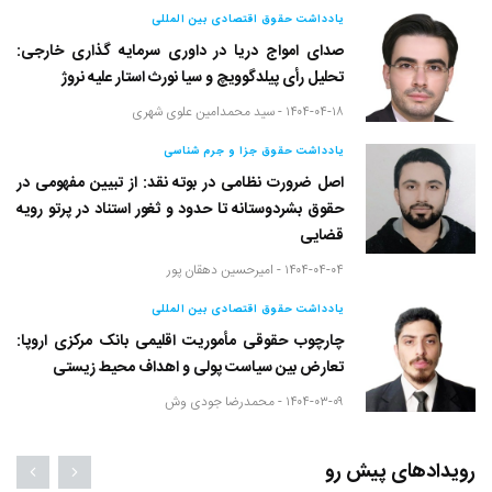
یادداشت حقوق اقتصادی بین المللی
صدای امواج دریا در داوری سرمایه گذاری خارجی:
تحلیل رأی پیلدگوویچ و سیا نورث استار علیه نروژ
۱۴۰۴-۰۴-۱۸ -
سید محمدامین علوی شهری
یادداشت حقوق جزا و جرم شناسی
اصل ضرورت نظامی در بوته نقد: از تبیین مفهومی در
حقوق بشردوستانه تا حدود و ثغور استناد در پرتو رویه
قضایی
۱۴۰۴-۰۴-۰۴ -
امیرحسین دهقان پور
یادداشت حقوق اقتصادی بین المللی
چارچوب حقوقی مأموریت اقلیمی بانک مرکزی اروپا:
تعارض بین سیاست پولی و اهداف محیط زیستی
۱۴۰۴-۰۳-۰۹ -
محمدرضا جودی وش
رویدادهای پیش رو