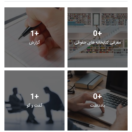
1
+
0
+
معرفی کتابخانه های حقوقی
گزارش
1
+
0
+
یادداشت
گفت و گو