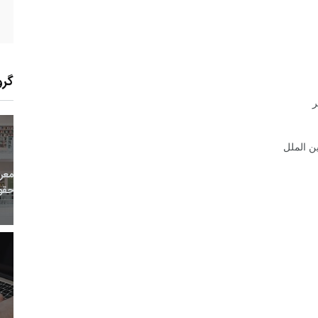
گرو
ر
ن الملل
23
+
1
+
0
معر
بع اینترنتی
راهنما
خبر
حقو
14
+
109
+
2
 و هنر
رویداد
فراخوان مقاله