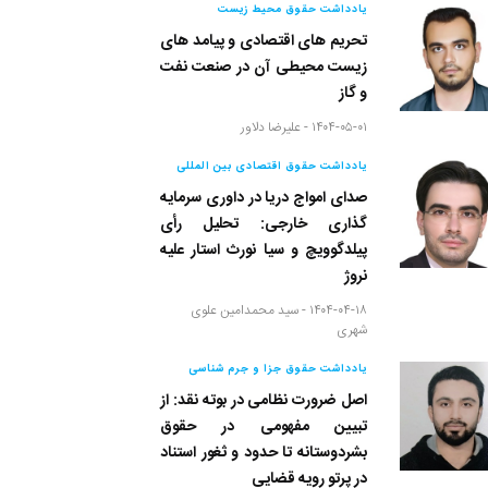
یادداشت حقوق محیط زیست
تحریم های اقتصادی و پیامد های
زیست محیطی آن در صنعت نفت
و گاز
۱۴۰۴-۰۵-۰۱ -
علیرضا دلاور
یادداشت حقوق اقتصادی بین المللی
صدای امواج دریا در داوری سرمایه
گذاری خارجی: تحلیل رأی
پیلدگوویچ و سیا نورث استار علیه
نروژ
۱۴۰۴-۰۴-۱۸ -
سید محمدامین علوی
شهری
یادداشت حقوق جزا و جرم شناسی
اصل ضرورت نظامی در بوته نقد: از
تبیین مفهومی در حقوق
بشردوستانه تا حدود و ثغور استناد
در پرتو رویه قضایی