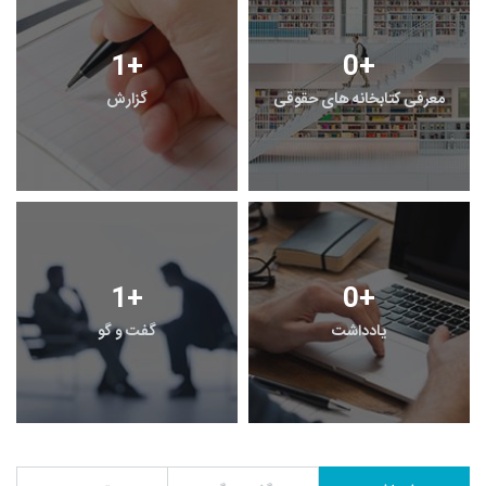
1
+
0
+
معرفی کتابخانه های حقوقی
گزارش
1
+
0
+
یادداشت
گفت و گو