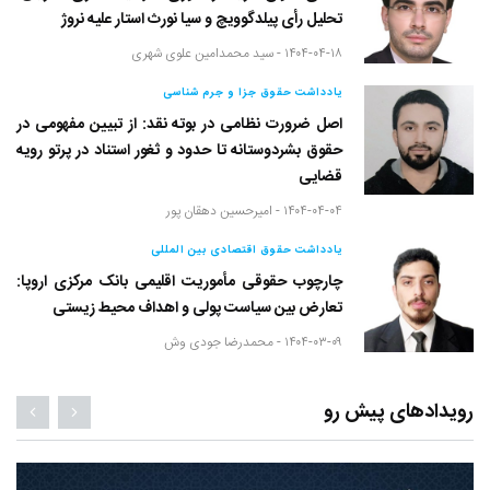
تحلیل رأی پیلدگوویچ و سیا نورث استار علیه نروژ
۱۴۰۴-۰۴-۱۸ -
سید محمدامین علوی شهری
یادداشت حقوق جزا و جرم شناسی
اصل ضرورت نظامی در بوته نقد: از تبیین مفهومی در
حقوق بشردوستانه تا حدود و ثغور استناد در پرتو رویه
قضایی
۱۴۰۴-۰۴-۰۴ -
امیرحسین دهقان پور
یادداشت حقوق اقتصادی بین المللی
چارچوب حقوقی مأموریت اقلیمی بانک مرکزی اروپا:
تعارض بین سیاست پولی و اهداف محیط زیستی
۱۴۰۴-۰۳-۰۹ -
محمدرضا جودی وش
رویدادهای پیش رو