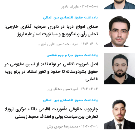
۱۴۰۴-۰۵-۰۱ -
علیرضا دلاور
یادداشت حقوق اقتصادی بین المللی
صدای امواج دریا در داوری سرمایه گذاری خارجی:
تحلیل رأی پیلدگوویچ و سیا نورث استار علیه نروژ
۱۴۰۴-۰۴-۱۸ -
سید محمدامین علوی شهری
یادداشت حقوق جزا و جرم شناسی
اصل ضرورت نظامی در بوته نقد: از تبیین مفهومی در
حقوق بشردوستانه تا حدود و ثغور استناد در پرتو رویه
قضایی
۱۴۰۴-۰۴-۰۴ -
امیرحسین دهقان پور
یادداشت حقوق اقتصادی بین المللی
چارچوب حقوقی مأموریت اقلیمی بانک مرکزی اروپا:
تعارض بین سیاست پولی و اهداف محیط زیستی
۱۴۰۴-۰۳-۰۹ -
محمدرضا جودی وش